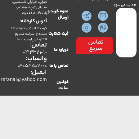
تهران، خیابان فلسطین،
می شود.
شمالی کوچه هشتم،
نحوه خرید و
پلاک4،طبقه دوم
ارسال
آدرس کارخانه:
کرمانشاه، کیلومتر5 جاده
سنندج،شرکت صنایع
ثبت شکایت
الکتریکی پارس حفاظ
تماس
تماس:
سریع
درباره ما
02133111010
واتساپ:
09055507000
تماس با ما
ایمیل:
co.parsfanal@yahoo.com
قوانین
سایت