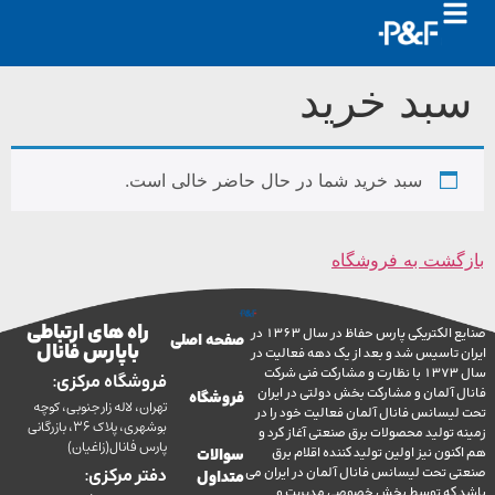
بد خرید
سبد خرید شما در حال حاضر خالی است.
شت به فروشگاه
راه های ارتباطی
صنایع الکتریکی پارس حفاظ در سال 1363 در
صفحه اصلی
با پارس فانال
تاسیس شد و بعد از یک دهه فعالیت در
سال 1373 با نظارت و مشارکت فنی شرکت
فروشگاه مرکزی:
آلمان و مشارکت بخش دولتی در ایران
فروشگاه
تهران، لاله زار جنوبی، کوچه
سانس فانال آلمان فعالیت خود را در
بوشهری، پلاک 36، بازرگانی
ولید محصولات برق صنعتی آغاز کرد و
پارس فانال(زاغیان)
ن نیز اولین تولید کننده اقلام برق
سوالات
تحت لیسانس فانال آلمان در ایران می
دفتر مرکزی:
متداول
ه توسط بخش خصوصی مدیریت و