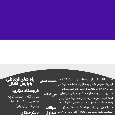
راه های ارتباطی
صنایع الکتریکی پارس حفاظ در سال 1363 در
صفحه اصلی
با پارس فانال
تاسیس شد و بعد از یک دهه فعالیت در
سال 1373 با نظارت و مشارکت فنی شرکت
فروشگاه مرکزی:
آلمان و مشارکت بخش دولتی در ایران
فروشگاه
تهران، لاله زار جنوبی، کوچه
سانس فانال آلمان فعالیت خود را در
بوشهری، پلاک 36، بازرگانی
ولید محصولات برق صنعتی آغاز کرد و
پارس فانال(زاغیان)
ن نیز اولین تولید کننده اقلام برق
سوالات
تحت لیسانس فانال آلمان در ایران می
دفتر مرکزی:
متداول