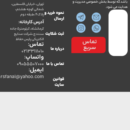
ه توسط بخش خصوصی مدیریت و
تهران، خیابان فلسطین،
می شود.
شمالی کوچه هشتم،
نحوه خرید و
پلاک4،طبقه دوم
ارسال
آدرس کارخانه:
کرمانشاه، کیلومتر5 جاده
سنندج،شرکت صنایع
ثبت شکایت
الکتریکی پارس حفاظ
تماس
تماس:
سریع
درباره ما
02133111010
واتساپ:
09055507000
تماس با ما
ایمیل:
co.parsfanal@yahoo.com
قوانین
سایت