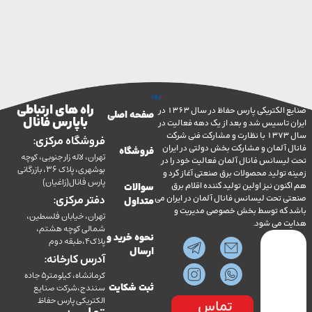
راه های ارتباطی
صنایع الکتریکی پارس حفاظ در سال 1363 در
صفحه اصلی
با پارس فانال
تاسیس شد و بعد از یک دهه فعالیت در
سال 1373 با نظارت و مشارکت فنی شرکت
فروشگاه مرکزی:
آلمان و مشارکت بخش دولتی در ایران
فروشگاه
تهران، لاله زار جنوبی، کوچه
سانس فانال آلمان فعالیت خود را در
بوشهری، پلاک 36، بازرگانی
ولید محصولات برق صنعتی آغاز کرد و
پارس فانال(زاغیان)
ن نیز اولین تولید کننده اقلام برق
سوالات
تحت لیسانس فانال آلمان در ایران می
دفتر مرکزی:
متداول
ه توسط بخش خصوصی مدیریت و
تهران، خیابان فلسطین،
می شود.
شمالی کوچه هشتم،
نحوه خرید و
پلاک4،طبقه دوم
ارسال
آدرس کارخانه:
کرمانشاه، کیلومتر5 جاده
سنندج،شرکت صنایع
ثبت شکایت
الکتریکی پارس حفاظ
تماس