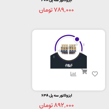
ایزولاتور سه پل 40A
789,000
تومان
ایزولاتور سه پل 63A
892,000
تومان