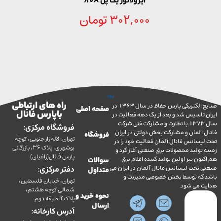
ایزولاتور یک پل 80A
302,000
تومان
راه های ارتباطی
صنایع الکتریکی پارس حفاظ در سال 1363 در
صفحه اصلی
با پارس فانال
تاسیس شد و بعد از یک دهه فعالیت در
سال 1373 با نظارت و مشارکت فنی شرکت
فروشگاه مرکزی:
آلمان و مشارکت بخش دولتی در ایران
فروشگاه
تهران، لاله زار جنوبی، کوچه
سانس فانال آلمان فعالیت خود را در
بوشهری، پلاک 36، بازرگانی
ولید محصولات برق صنعتی آغاز کرد و
پارس فانال(زاغیان)
ن نیز اولین تولید کننده اقلام برق
سوالات
تحت لیسانس فانال آلمان در ایران می
دفتر مرکزی:
متداول
ه توسط بخش خصوصی مدیریت و
تهران، خیابان فلسطین،
می شود.
شمالی کوچه هشتم،
نحوه خرید و
پلاک4،طبقه دوم
ارسال
آدرس کارخانه: