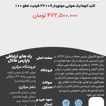
کلید اتوماتیک هوایی موتوردار 3200A ظرفیت قطع 100
472,500,000
تومان
راه های ارتباطی
صنایع الکتریکی پارس حفاظ در سال 1363 در
صفحه اصلی
با پارس فانال
تاسیس شد و بعد از یک دهه فعالیت در
سال 1373 با نظارت و مشارکت فنی شرکت
فروشگاه مرکزی:
آلمان و مشارکت بخش دولتی در ایران
فروشگاه
تهران، لاله زار جنوبی، کوچه
سانس فانال آلمان فعالیت خود را در
بوشهری، پلاک 36، بازرگانی
ولید محصولات برق صنعتی آغاز کرد و
پارس فانال(زاغیان)
ن نیز اولین تولید کننده اقلام برق
سوالات
تحت لیسانس فانال آلمان در ایران می
دفتر مرکزی:
متداول
ه توسط بخش خصوصی مدیریت و
تهران، خیابان فلسطین،
می شود.
شمالی کوچه هشتم،
نحوه خرید و
پلاک4،طبقه دوم
ارسال