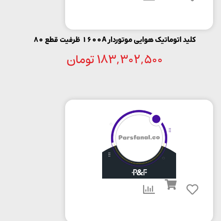
کلید اتوماتیک هوایی موتوردار 1600A ظرفیت قطع 80
183,302,500
تومان