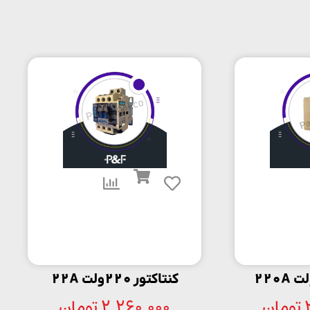
کنتاکتور 220ولت 22A
تومان
2,260,000
تومان