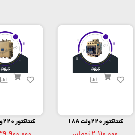
کنتاکتور 220ولت 18A
کنتاکتور 220ولت 220A
2,110,000
تومان
39,900,000