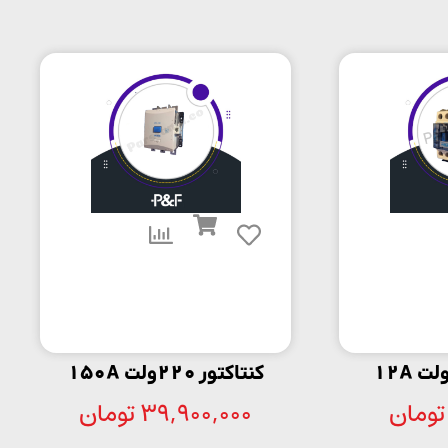
کنتاکتور 220ولت 150A
تومان
39,900,000
تومان