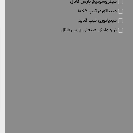
میکروسوئیچ پارس فانال
مینیاتوری تیپ 10KA
مینیاتوری تیپ قدیم
نر و مادگی صنعتی پارس فانال