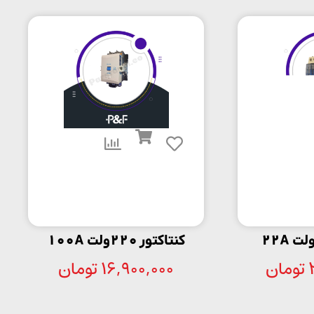
کنتاکتور 220ولت 100A
تومان
16,900,000
تومان