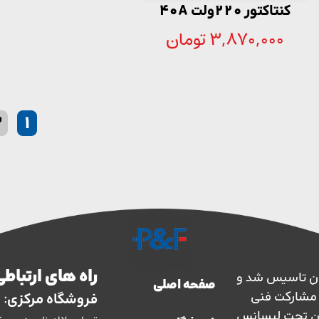
کنتاکتور 220ولت 40A
3,870,000
تومان
2
1
راه های ارتباطی
ارس حفاظ در سال 1363 در ایران تاسیس شد و
صفحه اصلی
سال 1373 با نظارت و مشارکت فنی
فروشگاه مرکزی:
ان تحت لیسانس