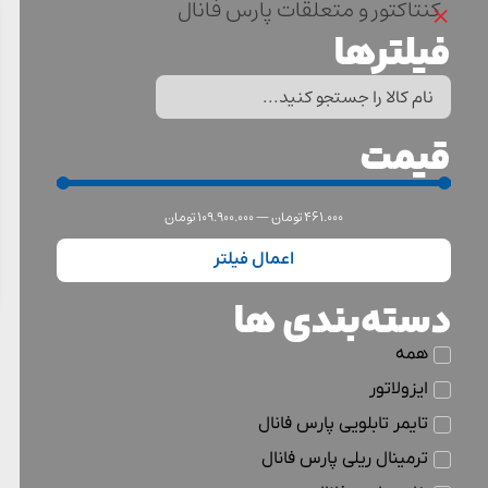
×
کنتاکتور و متعلقات پارس فانال
فیلترها
قیمت
461.000
تومان
—
109.900.000
تومان
اعمال فیلتر
دسته‌بندی ها
همه
ایزولاتور
تایمر تابلویی پارس فانال
ترمینال ریلی پارس فانال