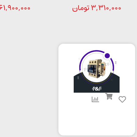
3,310,000
تومان
61,900,000