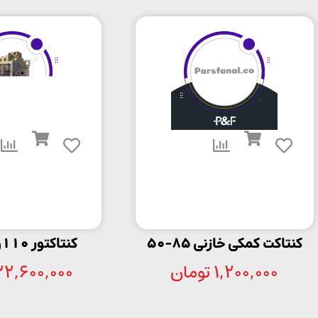
کنتاکت کمکی خازنی 85-50
کنتاکتور 110ولت 22A
1,200,000
تومان
22,600,000