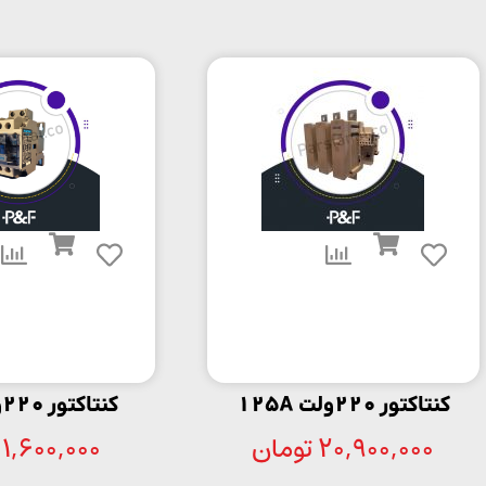
کنتاکتور 220ولت 125A
کنتاکتور 220ولت 12A
20,900,000
تومان
1,600,000