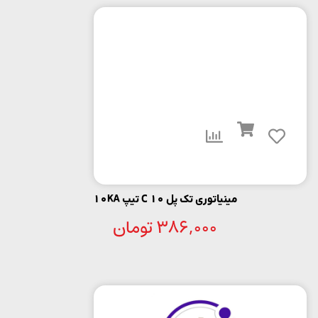
مینیاتوری تک پل C 10 تیپ 10KA
386,000
تومان