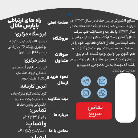
راه های ارتباطی
صنایع الکتریکی پارس حفاظ در سال 1363 در
صفحه اصلی
با پارس فانال
تاسیس شد و بعد از یک دهه فعالیت در
سال 1373 با نظارت و مشارکت فنی شرکت
فروشگاه مرکزی:
آلمان و مشارکت بخش دولتی در ایران
فروشگاه
تهران، لاله زار جنوبی، کوچه
سانس فانال آلمان فعالیت خود را در
بوشهری، پلاک 36، بازرگانی
ولید محصولات برق صنعتی آغاز کرد و
پارس فانال(زاغیان)
ن نیز اولین تولید کننده اقلام برق
سوالات
تحت لیسانس فانال آلمان در ایران می
دفتر مرکزی:
متداول
ه توسط بخش خصوصی مدیریت و
تهران، خیابان فلسطین،
می شود.
شمالی کوچه هشتم،
نحوه خرید و
پلاک4،طبقه دوم
ارسال
آدرس کارخانه:
کرمانشاه، کیلومتر5 جاده
سنندج،شرکت صنایع
ثبت شکایت
الکتریکی پارس حفاظ
تماس
تماس:
سریع
درباره ما
02133111010
واتساپ:
09055507000
تماس با ما
ایمیل: