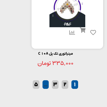
مینیاتوری تک پل C 10A
335,000
تومان
5
…
3
2
1