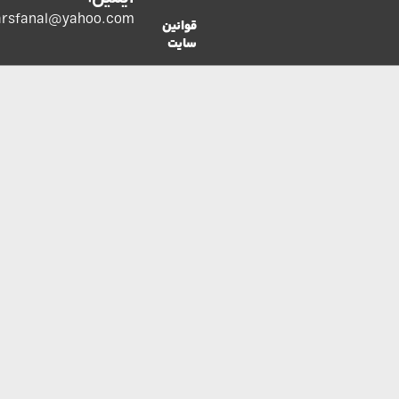
co.parsfanal@yahoo.com
قوانین
سایت