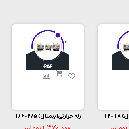
1-12
رله حرارتی(بیمتال) 2/5-1/6
تومان
1,370,000
تومان