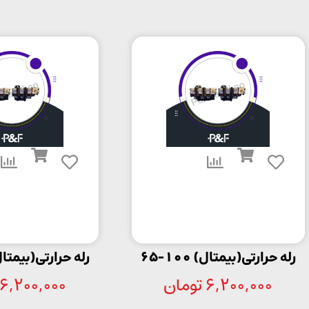
رله حرارتی(بیمتال) 100-65
رله حرارتی(بیمتال) 125
6,200,000
تومان
6,200,000