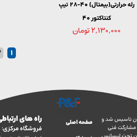
رله حرارتی(بیمتال) 40-28 تیپ
کنتاکتور 40
2,130,000
تومان
2
1
راه های ارتباطی
ارس حفاظ در سال 1363 در ایران تاسیس شد و
صفحه اصلی
سال 1373 با نظارت و مشارکت فنی
فروشگاه مرکزی:
ان تحت لیسانس