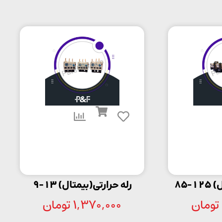
-85
رله حرارتی(بیمتال) 13-9
تومان
1,370,000
تومان