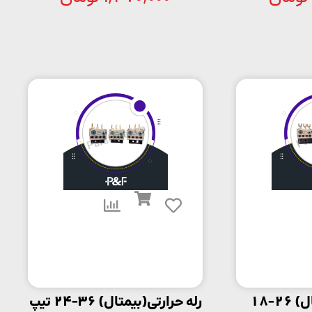
2-18
رله حرارتی(بیمتال) 36-24 تیپ