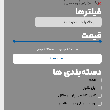
×
رله حرارتی(بیمتال)
فیلترها
قیمت
1.370.000
تومان
—
6.950.000
تومان
اعمال فیلتر
دسته‌بندی ها
همه
ایزولاتور
تایمر تابلویی پارس فانال
ترمینال ریلی پارس فانال