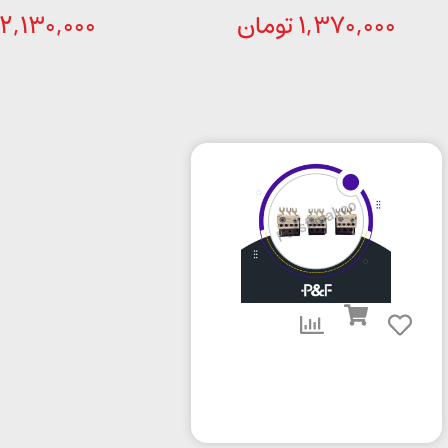
1,370,000
تومان
2,130,000