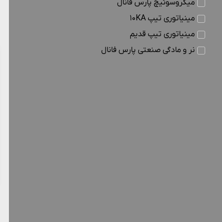
میکروسوئیچ پارس فانال
مینیاتوری تیپ 10KA
مینیاتوری تیپ قدیم
نر و مادگی صنعتی پارس فانال