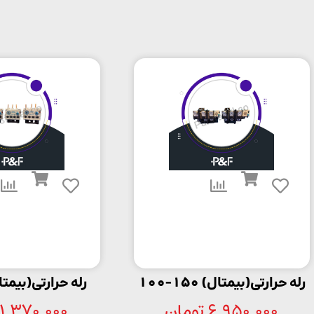
رله حرارتی(بیمتال) 150-100
رله حرارتی(بیمتال) 8
6,950,000
تومان
1,370,000