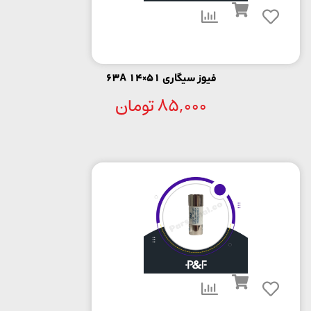
فیوز سیگاری 51×14 63A
85,000
تومان