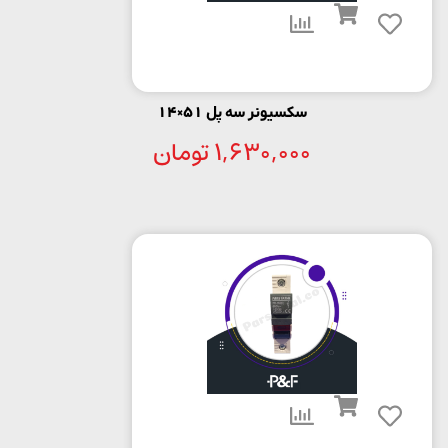
سکسیونر سه پل 51×14
1,630,000
تومان