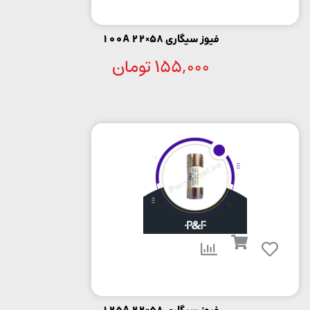
فیوز سیگاری 58×22 100A
155,000
تومان