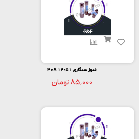
فیوز سیگاری 51×14 40A
85,000
تومان