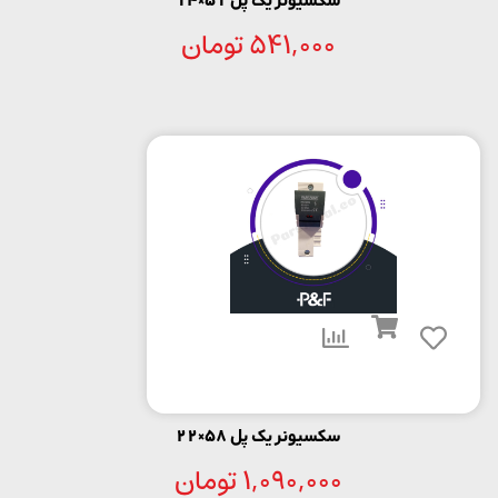
سکسیونر یک پل 51×14
541,000
تومان
سکسیونر یک پل 58×22
1,090,000
تومان