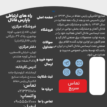
راه های ارتباطی
صنایع الکتریکی پارس حفاظ در سال 1363 در
صفحه اصلی
با پارس فانال
تاسیس شد و بعد از یک دهه فعالیت در
سال 1373 با نظارت و مشارکت فنی شرکت
فروشگاه مرکزی:
آلمان و مشارکت بخش دولتی در ایران
فروشگاه
تهران، لاله زار جنوبی، کوچه
سانس فانال آلمان فعالیت خود را در
بوشهری، پلاک 36، بازرگانی
ولید محصولات برق صنعتی آغاز کرد و
پارس فانال(زاغیان)
ن نیز اولین تولید کننده اقلام برق
سوالات
تحت لیسانس فانال آلمان در ایران می
دفتر مرکزی:
متداول
ه توسط بخش خصوصی مدیریت و
تهران، خیابان فلسطین،
می شود.
شمالی کوچه هشتم،
نحوه خرید و
پلاک4،طبقه دوم
ارسال
آدرس کارخانه:
کرمانشاه، کیلومتر5 جاده
سنندج،شرکت صنایع
ثبت شکایت
الکتریکی پارس حفاظ
تماس
تماس:
سریع
درباره ما
02133111010
واتساپ:
09055507000
تماس با ما
ایمیل: