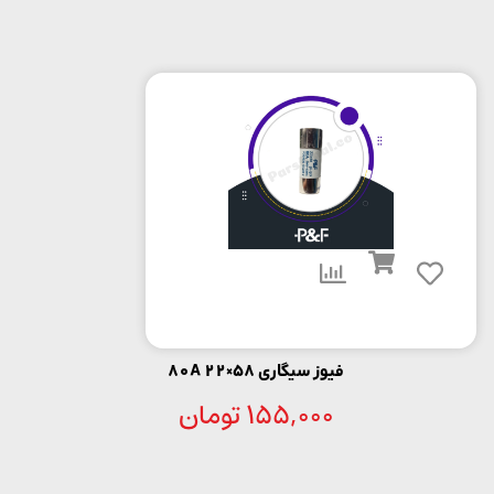
فیوز سیگاری 58×22 80A
155,000
تومان