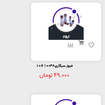
فیوز سیگاری38×10 10A
49,000
تومان