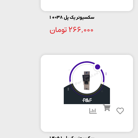
سکسیونر یک پل 38×10
266,000
تومان