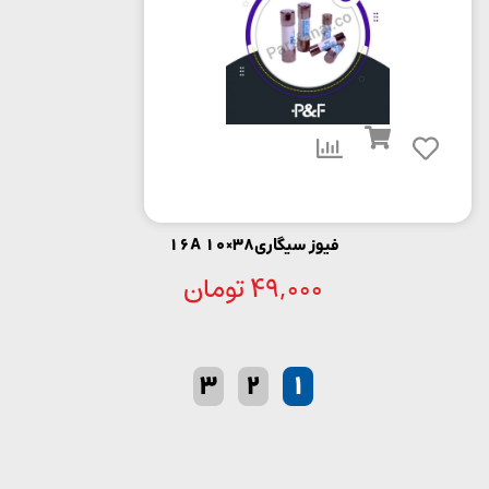
فیوز سیگاری38×10 16A
49,000
تومان
3
2
1