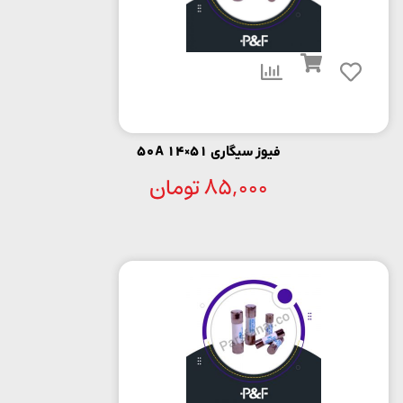
فیوز سیگاری 51×14 50A
85,000
تومان