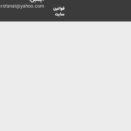
co.parsfanal@yahoo.com
قوانین
سایت