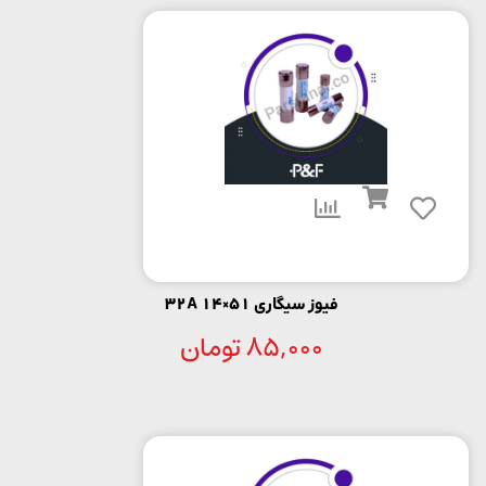
فیوز سیگاری 51×14 32A
85,000
تومان