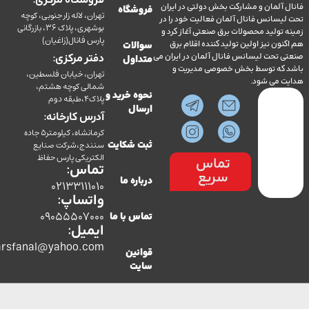
فروشگاه مرکزی:
آلمان و مشارکت بخش دولتی در ایران
فروشگاه
تهران، لاله زار جنوبی، کوچه
سانس فانال آلمان فعالیت خود را در
بوشهری، پلاک 36، بازرگانی
ولید محصولات برق صنعتی آغاز کرد و
پارس فانال(زاغیان)
ن نیز اولین تولید کننده اقلام برق
سوالات
تحت لیسانس فانال آلمان در ایران می
دفتر مرکزی:
متداول
ه توسط بخش خصوصی مدیریت و
تهران، خیابان فلسطین،
می شود.
شمالی کوچه هشتم،
نحوه خرید و
پلاک4،طبقه دوم
ارسال
آدرس کارخانه:
کرمانشاه، کیلومتر5 جاده
سنندج،شرکت صنایع
ثبت شکایت
الکتریکی پارس حفاظ
تماس
تماس:
سریع
درباره ما
02133111010
واتساپ:
09055507000
تماس با ما
ایمیل:
co.parsfanal@yahoo.com
قوانین
سایت