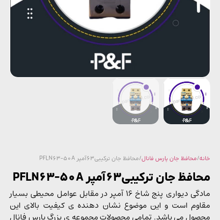
/
محافظ جان پارس فانال
/ محافظ جان ترکیبی63آمپر PFLN63-50A
ظ جان ترکیبی63آمپر PFLN63-50A
مادگی دیواری پنج شاخ 16 آمپر در مقابل عوامل محیطی بسیار
وم است و این موضوع نشان دهنده ی کیفیت بالای این
ول می باشد. تمامی محصولات مجموعه ی بزرگ پارس فانال