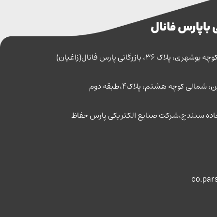
 با پارس فانال
اک 36، بازرگانی پارس فانال(زاغیان)
مالی کوچه هشتم، پلاک4،طبقه دوم
co.par