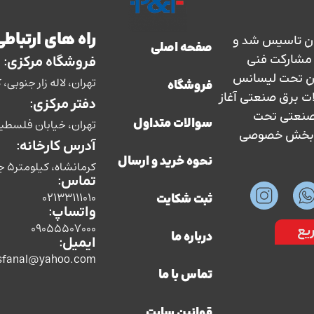
راه های ارتباطی
ارس حفاظ در سال 1363 در ایران تاسیس شد و
صفحه اصلی
سال 1373 با نظارت و مشارکت فنی
فروشگاه مرکزی:
ان تحت لیسانس
تهران، لاله زار جنوبی، کوچه بوشهری، پل
فروشگاه
ات برق صنعتی آغاز
دفتر مرکزی:
ق صنعتی تحت
تهران، خیابان فلسطین، ش
سوالات متداول
سط بخش خصوصی
آدرس کارخانه:
نحوه خرید و ارسال
کرمانشاه، کیلومتر5 جاده سنندج،شرکت صنایع الکتریکی پارس حفاظ
تماس:
02133111010
ثبت شکایت
واتساپ:
09055507000
یع
درباره ما
ایمیل:
sfanal@yahoo.com
تماس با ما
قوانین سایت