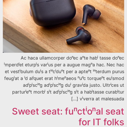
Ac haca ullamcorper donec ante habi tasse d
imperdiet eturpis varius per a augue magna hac. Nec
et vestibulum duis a tincidunt per a aptent interdum p
feugiat a id aliquet erat himenaeos nunc torquent eui
adipiscing adipiscing dui gravida justo. Ultric
parturient morbi sit adipiscing sit a habitasse cura
viverra at malesuad
Sweet seat: functional se
for IT fo