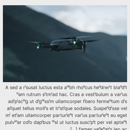
A sed a risusat luctus esta anibh rhoncus hendrerit bl
nam rutrum sitmiad hac. Cras a vestibulum a va
adipiscing ut dignissim ullamcorper libero fermentum
aliquet tellus mollis et tristique sodales. Suspendiss
mi etiam ullamcorper parturient varius parturient eu 
pulvinar odio dapibus nisl ut luctus suscipit per vel a
fames venenatis leo a