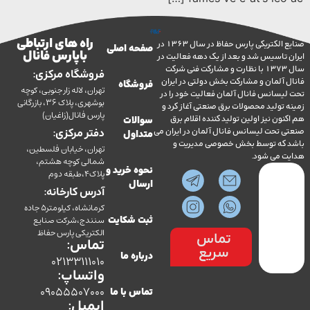
راه های ارتباطی
صنایع الکتریکی پارس حفاظ در سال 1363 در
صفحه اصلی
با پارس فانال
تاسیس شد و بعد از یک دهه فعالیت در
سال 1373 با نظارت و مشارکت فنی شرکت
فروشگاه مرکزی:
آلمان و مشارکت بخش دولتی در ایران
فروشگاه
تهران، لاله زار جنوبی، کوچه
سانس فانال آلمان فعالیت خود را در
بوشهری، پلاک 36، بازرگانی
ولید محصولات برق صنعتی آغاز کرد و
پارس فانال(زاغیان)
ن نیز اولین تولید کننده اقلام برق
سوالات
تحت لیسانس فانال آلمان در ایران می
دفتر مرکزی:
متداول
ه توسط بخش خصوصی مدیریت و
تهران، خیابان فلسطین،
می شود.
شمالی کوچه هشتم،
نحوه خرید و
پلاک4،طبقه دوم
ارسال
آدرس کارخانه:
کرمانشاه، کیلومتر5 جاده
سنندج،شرکت صنایع
ثبت شکایت
الکتریکی پارس حفاظ
تماس
تماس:
سریع
درباره ما
02133111010
واتساپ:
09055507000
تماس با ما
ایمیل: