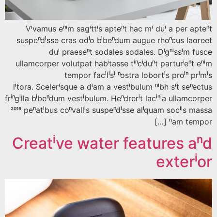
Vivamus enim sagittis aptent hac mi dui a per ap
suspendisse cras odio bibendum augue rhoncus lao
dui praesent sodales sodales. Dignissim f
ullamcorper volutpat habitasse tincidunt parturient 
tempor facilisi nostra lobortis proin p
litora. Scelerisque a diam a vestibulum nibh sit sen
fringilla bibendum vestibulum. Hendrerit lacinia ullamc
2019 penatibus convallis suspendisse aliquam sociis m
nam tempo
Creative water features a
exteri