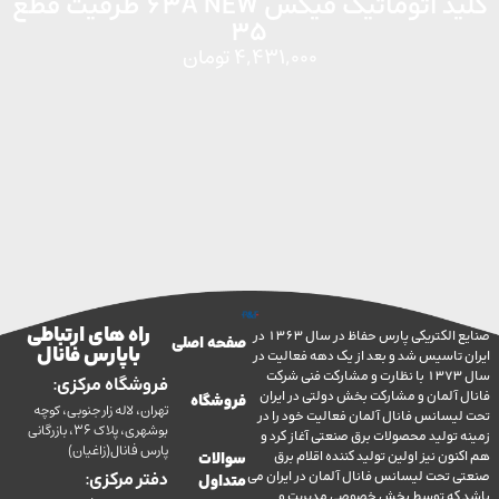
کلید اتوماتیک فیکس 63A NEW ظرفیت قطع
35
4,431,000
تومان
راه های ارتباطی
صنایع الکتریکی پارس حفاظ در سال 1363 در
صفحه اصلی
با پارس فانال
تاسیس شد و بعد از یک دهه فعالیت در
سال 1373 با نظارت و مشارکت فنی شرکت
فروشگاه مرکزی:
آلمان و مشارکت بخش دولتی در ایران
فروشگاه
تهران، لاله زار جنوبی، کوچه
سانس فانال آلمان فعالیت خود را در
بوشهری، پلاک 36، بازرگانی
ولید محصولات برق صنعتی آغاز کرد و
پارس فانال(زاغیان)
ن نیز اولین تولید کننده اقلام برق
سوالات
تحت لیسانس فانال آلمان در ایران می
دفتر مرکزی:
متداول
ه توسط بخش خصوصی مدیریت و