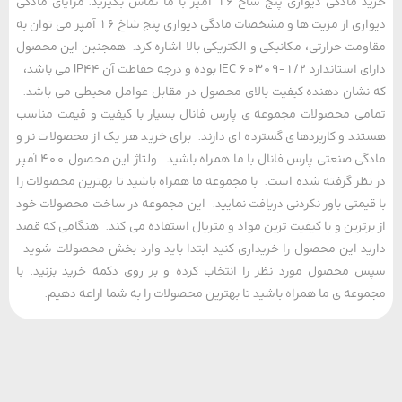
خرید مادگی دیواری پنج شاخ 16 آمپر با ما تماس بگیرید. مزایای مادگی
دیواری از مزیت ها و مشخصات مادگی دیواری پنج شاخ 16 آمپر می توان به
مت حرارتی، مکانیکی و الکتریکی بالا اشاره کرد. همجنین این محصول
دارای استاندارد IEC 60309-1/2 بوده و درجه حفاظت آن IP44 می باشد،
شان دهنده کیفیت بالای محصول در مقابل عوامل محیطی می باشد.
ی محصولات مجموعه ی پارس فانال بسیار با کیفیت و قیمت مناسب
د و کاربردهای گسترده ای دارند. برای خرید هر یک از محصولات نر و
مادگی صنعتی پارس فانال با ما همراه باشید. ولتاژ این محصول 400 آمپر
ظر گرفته شده است. با مجموعه ما همراه باشید تا بهترین محصولات را
یمتی باور نکردنی دریافت نمایید. این مجموعه در ساخت محصولات خود
رترین و با کیفیت ترین مواد و متریال استفاده می کند. هنگامی که قصد
د این محصول را خریداری کنید ابتدا باید وارد بخش محصولات شوید
محصول مورد نظر را انتخاب کرده و بر روی دکمه خرید بزنید. با
عه ی ما همراه باشید تا بهترین محصولات را به شما اراعه دهیم.