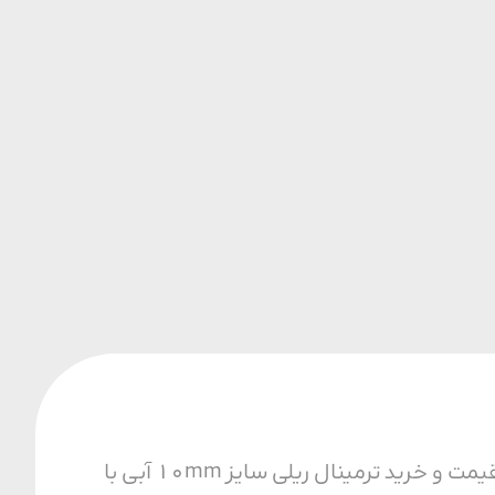
محصول رو به رو یکی از با کیفیت ترین محصولات پارس فانال است. همچنین برای اطلاع از قیمت و خرید ترمینال ریلی سایز 10mm آبی با