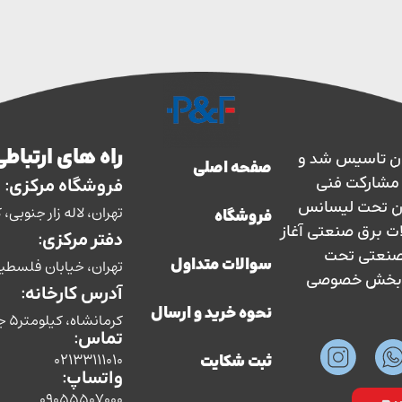
راه های ارتباطی
ارس حفاظ در سال 1363 در ایران تاسیس شد و
صفحه اصلی
سال 1373 با نظارت و مشارکت فنی
فروشگاه مرکزی:
ان تحت لیسانس
تهران، لاله زار جنوبی، کوچه بوشهری، پل
فروشگاه
ات برق صنعتی آغاز
دفتر مرکزی:
ق صنعتی تحت
تهران، خیابان فلسطین، ش
سوالات متداول
سط بخش خصوصی
آدرس کارخانه:
نحوه خرید و ارسال
کرمانشاه، کیلومتر5 جاده سنندج،شرکت صنایع الکتریکی پارس حفاظ
تماس:
02133111010
ثبت شکایت
واتساپ:
09055507000