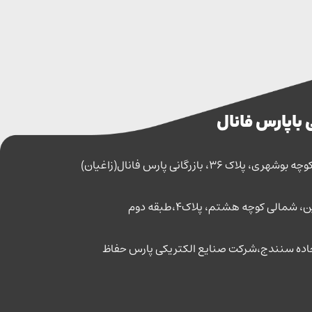
 با پارس فانال
اک 36، بازرگانی پارس فانال(زاغیان)
مالی کوچه هشتم، پلاک4،طبقه دوم