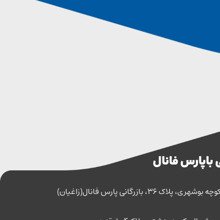
 با پارس فانال
اک 36، بازرگانی پارس فانال(زاغیان)