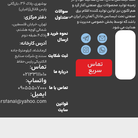
بوشهری، پلاک 36، بازرگانی
ولید محصولات برق صنعتی آغاز کرد و
پارس فانال(زاغیان)
ن نیز اولین تولید کننده اقلام برق
سوالات
تحت لیسانس فانال آلمان در ایران می
دفتر مرکزی:
متداول
ه توسط بخش خصوصی مدیریت و
تهران، خیابان فلسطین،
می شود.
شمالی کوچه هشتم،
نحوه خرید و
پلاک4،طبقه دوم
ارسال
آدرس کارخانه:
کرمانشاه، کیلومتر5 جاده
سنندج،شرکت صنایع
ثبت شکایت
الکتریکی پارس حفاظ
تماس
تماس:
سریع
درباره ما
02133111010
واتساپ:
09055507000
تماس با ما
ایمیل:
co.parsfanal@yahoo.com
قوانین
سایت