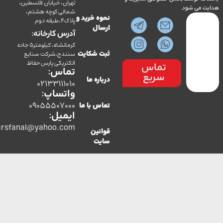
تهران، خیابان فلسطین،
می شود.
شمالی کوچه هشتم،
نحوه خرید و
پلاک4،طبقه دوم
ارسال
آدرس کارخانه:
کرمانشاه، کیلومتر5 جاده
سنندج،شرکت صنایع
ثبت شکایت
الکتریکی پارس حفاظ
تماس
تماس:
سریع
درباره ما
02133111010
واتساپ:
09055507000
تماس با ما
ایمیل:
co.parsfanal@yahoo.com
قوانین
سایت