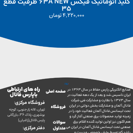
کلید اتوماتیک فیکس 63A NEW ظرفیت قطع
35
4,220,000
تومان
راه های ارتباطی
صنایع الکتریکی پارس حفاظ در سال 1363 در
صفحه اصلی
با پارس فانال
تاسیس شد و بعد از یک دهه فعالیت در
سال 1373 با نظارت و مشارکت فنی شرکت
فروشگاه مرکزی:
آلمان و مشارکت بخش دولتی در ایران
فروشگاه
تهران، لاله زار جنوبی، کوچه
سانس فانال آلمان فعالیت خود را در
بوشهری، پلاک 36، بازرگانی
ولید محصولات برق صنعتی آغاز کرد و
پارس فانال(زاغیان)
ن نیز اولین تولید کننده اقلام برق
سوالات
تحت لیسانس فانال آلمان در ایران می
دفتر مرکزی:
متداول
ه توسط بخش خصوصی مدیریت و