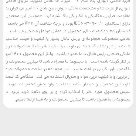
خرید مادگی دیواری پنج شاخ 16 آمپر با ما تماس بگیرید. مزایای مادگی
دیواری از مزیت ها و مشخصات مادگی دیواری پنج شاخ 16 آمپر می توان به
مت حرارتی، مکانیکی و الکتریکی بالا اشاره کرد. همجنین این محصول
دارای استاندارد IEC 60309-1/2 بوده و درجه حفاظت آن IP44 می باشد،
شان دهنده کیفیت بالای محصول در مقابل عوامل محیطی می باشد.
ی محصولات مجموعه ی پارس فانال بسیار با کیفیت و قیمت مناسب
د و کاربردهای گسترده ای دارند. برای خرید هر یک از محصولات نر و
مادگی صنعتی پارس فانال با ما همراه باشید. ولتاژ این محصول 400 آمپر
ظر گرفته شده است. با مجموعه ما همراه باشید تا بهترین محصولات را
یمتی باور نکردنی دریافت نمایید. این مجموعه در ساخت محصولات خود
رترین و با کیفیت ترین مواد و متریال استفاده می کند. هنگامی که قصد
د این محصول را خریداری کنید ابتدا باید وارد بخش محصولات شوید
محصول مورد نظر را انتخاب کرده و بر روی دکمه خرید بزنید. با
عه ی ما همراه باشید تا بهترین محصولات را به شما اراعه دهیم.