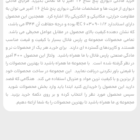
خرید مادگی دیواری پنج شاخ 16 آمپر با ما تماس بگیرید. مزایای مادگی
دیواری از مزیت ها و مشخصات مادگی دیواری پنج شاخ 16 آمپر می توان به
مت حرارتی، مکانیکی و الکتریکی بالا اشاره کرد. همجنین این محصول
دارای استاندارد IEC 60309-1/2 بوده و درجه حفاظت آن IP44 می باشد،
شان دهنده کیفیت بالای محصول در مقابل عوامل محیطی می باشد.
ی محصولات مجموعه ی پارس فانال بسیار با کیفیت و قیمت مناسب
د و کاربردهای گسترده ای دارند. برای خرید هر یک از محصولات نر و
مادگی صنعتی پارس فانال با ما همراه باشید. ولتاژ این محصول 400 آمپر
ظر گرفته شده است. با مجموعه ما همراه باشید تا بهترین محصولات را
یمتی باور نکردنی دریافت نمایید. این مجموعه در ساخت محصولات خود
رترین و با کیفیت ترین مواد و متریال استفاده می کند. هنگامی که قصد
د این محصول را خریداری کنید ابتدا باید وارد بخش محصولات شوید
محصول مورد نظر را انتخاب کرده و بر روی دکمه خرید بزنید. با
عه ی ما همراه باشید تا بهترین محصولات را به شما اراعه دهیم.