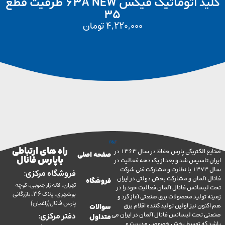
کلید اتوماتیک فیکس 63A NEW ظرفیت قطع
35
4,220,000
تومان
راه های ارتباطی
صنایع الکتریکی پارس حفاظ در سال 1363 در
صفحه اصلی
با پارس فانال
تاسیس شد و بعد از یک دهه فعالیت در
سال 1373 با نظارت و مشارکت فنی شرکت
فروشگاه مرکزی:
آلمان و مشارکت بخش دولتی در ایران
فروشگاه
تهران، لاله زار جنوبی، کوچه
سانس فانال آلمان فعالیت خود را در
بوشهری، پلاک 36، بازرگانی
ولید محصولات برق صنعتی آغاز کرد و
پارس فانال(زاغیان)
ن نیز اولین تولید کننده اقلام برق
سوالات
تحت لیسانس فانال آلمان در ایران می
دفتر مرکزی:
متداول
ه توسط بخش خصوصی مدیریت و