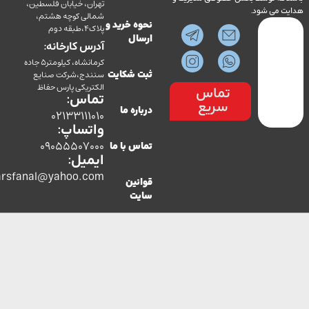
تهران، خیابان فلسطین،
می شود.
شمالی کوچه هشتم،
نحوه خرید و
پلاک4،طبقه دوم
ارسال
آدرس کارخانه:
کرمانشاه، کیلومتر5 جاده
سنندج،شرکت صنایع
ثبت شکایت
الکتریکی پارس حفاظ
تماس
تماس:
سریع
درباره ما
02133111010
واتساپ:
09055507000
تماس با ما
ایمیل:
co.parsfanal@yahoo.com
قوانین
سایت