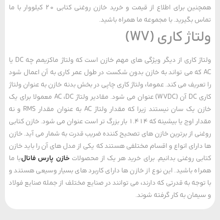
همچنین برای اطلاع از قیمت و خرید خازن روغنی کتابی 20 کیلووار با ما
 بگیرید. با مجموعه ما همراه باشید.
اژ کاری (WV)
ولتاژ کاری از دیگر ویژگی‌ های مهم خازن است که ولتاژ ماکزیمم چه DC یا
A که می ‌تواند به خازن بدون شکست در طول عمر کاری به آن اعمال شود
عریف می ‌کند. عموما، ولتاژ کاری چاپی در بخش بدنه خازن به عنوان ولتاژ
کاری DC آن (WVDC) عنوان می ‌شود. مقادیر ولتاژ AC ،DC معمولا برای یک
خازن یک سان نیستند زیرا که مقدار ولتاژ AC به عنوان مقدار RMS و نه
مقدار اوج یا بیشینه که 1.414 بار بزرگ تر است عنوان می‌ شود. خازن کتابی
ی از برترین خازن ‌های تصحیح کننده ضریب قدرت به شمار می ‌آید. خازن
ارای انواع و اقسام مختلفی هستند که یکی از مدل ‌های آن را باید خازن
ی روغنی بدانیم. برای خرید هر یک از محصولات
خازن پارس فانال
با ما
ه باشید. این نوع از خازن ‌ها دارای کاربرد های بسیار وسیعی هستند و
وجه به قدرتی که دارند، می ‌توانند در صنایع مختلف از جمله صنایع فولاد
مان به کار گرفته شوند.