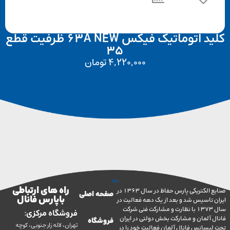
کلید اتوماتیک فیکس 63A NEW ظرفیت قطع
35
4,220,000
تومان
راه های ارتباطی
صنایع الکتریکی پارس حفاظ در سال 1363 در
صفحه اصلی
با پارس فانال
تاسیس شد و بعد از یک دهه فعالیت در
سال 1373 با نظارت و مشارکت فنی شرکت
فروشگاه مرکزی:
آلمان و مشارکت بخش دولتی در ایران
فروشگاه
تهران، لاله زار جنوبی، کوچه
سانس فانال آلمان فعالیت خود را در