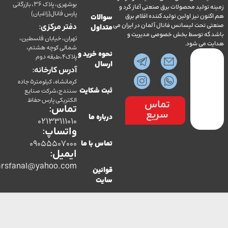
بوشهری، پلاک 36، بازرگانی
ولید محصولات برق صنعتی آغاز کرد و
پارس فانال(زاغیان)
ن نیز اولین تولید کننده اقلام برق
سوالات
تحت لیسانس فانال آلمان در ایران می
دفتر مرکزی:
متداول
ه توسط بخش خصوصی مدیریت و
تهران، خیابان فلسطین،
می شود.
شمالی کوچه هشتم،
نحوه خرید و
پلاک4،طبقه دوم
ارسال
آدرس کارخانه:
کرمانشاه، کیلومتر5 جاده
سنندج،شرکت صنایع
ثبت شکایت
الکتریکی پارس حفاظ
تماس
تماس:
سریع
درباره ما
02133111010
واتساپ:
09055507000
تماس با ما
ایمیل:
co.parsfanal@yahoo.com
قوانین
سایت