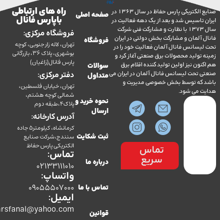
راه های ارتباطی
صنایع الکتریکی پارس حفاظ در سال 1363 در
صفحه اصلی
با پارس فانال
تاسیس شد و بعد از یک دهه فعالیت در
سال 1373 با نظارت و مشارکت فنی شرکت
فروشگاه مرکزی:
آلمان و مشارکت بخش دولتی در ایران
فروشگاه
تهران، لاله زار جنوبی، کوچه
سانس فانال آلمان فعالیت خود را در
بوشهری، پلاک 36، بازرگانی
ولید محصولات برق صنعتی آغاز کرد و
پارس فانال(زاغیان)
ن نیز اولین تولید کننده اقلام برق
سوالات
تحت لیسانس فانال آلمان در ایران می
دفتر مرکزی:
متداول
ه توسط بخش خصوصی مدیریت و
تهران، خیابان فلسطین،
می شود.
شمالی کوچه هشتم،
نحوه خرید و
پلاک4،طبقه دوم
ارسال
آدرس کارخانه:
کرمانشاه، کیلومتر5 جاده
سنندج،شرکت صنایع
ثبت شکایت
الکتریکی پارس حفاظ
تماس
تماس:
سریع
درباره ما
02133111010
واتساپ:
09055507000
تماس با ما
ایمیل:
co.parsfanal@yahoo.com
قوانین