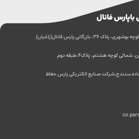
 با پارس فانال
اک 36، بازرگانی پارس فانال(زاغیان)
مالی کوچه هشتم، پلاک4،طبقه دوم
co.par