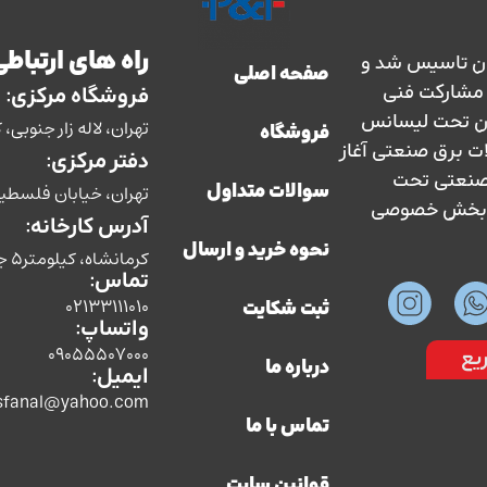
راه های ارتباطی
ارس حفاظ در سال 1363 در ایران تاسیس شد و
صفحه اصلی
سال 1373 با نظارت و مشارکت فنی
فروشگاه مرکزی:
ان تحت لیسانس
تهران، لاله زار جنوبی، کوچه بوشهری، پل
فروشگاه
ات برق صنعتی آغاز
دفتر مرکزی:
ق صنعتی تحت
تهران، خیابان فلسطین، ش
سوالات متداول
سط بخش خصوصی
آدرس کارخانه:
نحوه خرید و ارسال
کرمانشاه، کیلومتر5 جاده سنندج،شرکت صنایع الکتریکی پارس حفاظ
تماس:
02133111010
ثبت شکایت
واتساپ:
09055507000
یع
درباره ما
ایمیل:
sfanal@yahoo.com
تماس با ما
قوانین سایت