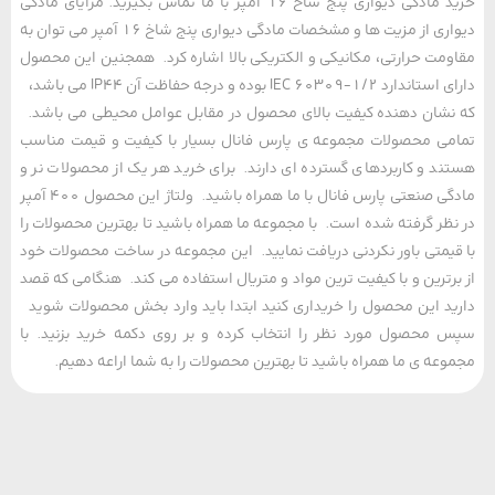
خرید مادگی دیواری پنج شاخ 16 آمپر با ما تماس بگیرید. مزایای مادگی
دیواری از مزیت ها و مشخصات مادگی دیواری پنج شاخ 16 آمپر می توان به
مت حرارتی، مکانیکی و الکتریکی بالا اشاره کرد. همجنین این محصول
دارای استاندارد IEC 60309-1/2 بوده و درجه حفاظت آن IP44 می باشد،
شان دهنده کیفیت بالای محصول در مقابل عوامل محیطی می باشد.
ی محصولات مجموعه ی پارس فانال بسیار با کیفیت و قیمت مناسب
د و کاربردهای گسترده ای دارند. برای خرید هر یک از محصولات نر و
مادگی صنعتی پارس فانال با ما همراه باشید. ولتاژ این محصول 400 آمپر
ظر گرفته شده است. با مجموعه ما همراه باشید تا بهترین محصولات را
یمتی باور نکردنی دریافت نمایید. این مجموعه در ساخت محصولات خود
رترین و با کیفیت ترین مواد و متریال استفاده می کند. هنگامی که قصد
د این محصول را خریداری کنید ابتدا باید وارد بخش محصولات شوید
محصول مورد نظر را انتخاب کرده و بر روی دکمه خرید بزنید. با
عه ی ما همراه باشید تا بهترین محصولات را به شما اراعه دهیم.