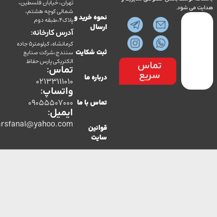
تهران، خیابان فلسطین،
می شود.
شمالی کوچه هشتم،
نحوه خرید و
پلاک4،طبقه دوم
ارسال
آدرس کارخانه:
کرمانشاه، کیلومتر5 جاده
سنندج،شرکت صنایع
ثبت شکایت
الکتریکی پارس حفاظ
تماس
تماس:
سریع
درباره ما
02133111010
واتساپ:
09055507000
تماس با ما
ایمیل:
co.parsfanal@yahoo.com
قوانین
سایت