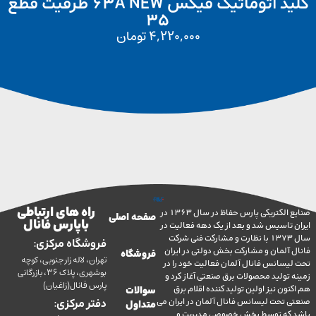
کلید اتوماتیک فیکس 63A NEW ظرفیت قطع
35
4,220,000
تومان
راه های ارتباطی
صنایع الکتریکی پارس حفاظ در سال 1363 در
صفحه اصلی
با پارس فانال
تاسیس شد و بعد از یک دهه فعالیت در
سال 1373 با نظارت و مشارکت فنی شرکت
فروشگاه مرکزی:
آلمان و مشارکت بخش دولتی در ایران
فروشگاه
تهران، لاله زار جنوبی، کوچه
سانس فانال آلمان فعالیت خود را در
بوشهری، پلاک 36، بازرگانی
ولید محصولات برق صنعتی آغاز کرد و
پارس فانال(زاغیان)
ن نیز اولین تولید کننده اقلام برق
سوالات
تحت لیسانس فانال آلمان در ایران می
دفتر مرکزی:
متداول
ه توسط بخش خصوصی مدیریت و