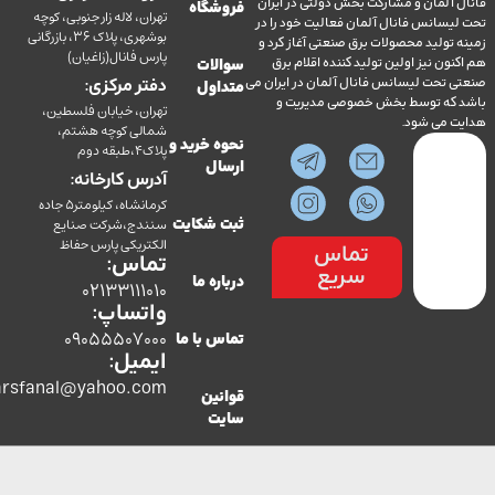
آلمان و مشارکت بخش دولتی در ایران
فروشگاه
تهران، لاله زار جنوبی، کوچه
سانس فانال آلمان فعالیت خود را در
بوشهری، پلاک 36، بازرگانی
ولید محصولات برق صنعتی آغاز کرد و
پارس فانال(زاغیان)
ن نیز اولین تولید کننده اقلام برق
سوالات
تحت لیسانس فانال آلمان در ایران می
دفتر مرکزی:
متداول
ه توسط بخش خصوصی مدیریت و
تهران، خیابان فلسطین،
می شود.
شمالی کوچه هشتم،
نحوه خرید و
پلاک4،طبقه دوم
ارسال
آدرس کارخانه:
کرمانشاه، کیلومتر5 جاده
سنندج،شرکت صنایع
ثبت شکایت
الکتریکی پارس حفاظ
تماس
تماس:
سریع
درباره ما
02133111010
واتساپ:
09055507000
تماس با ما
ایمیل:
co.parsfanal@yahoo.com
قوانین
سایت