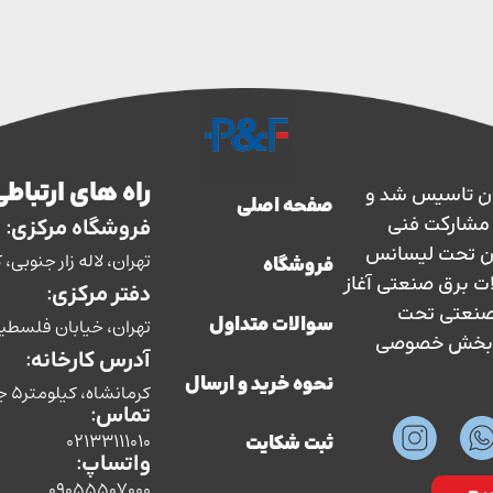
راه های ارتباطی
ارس حفاظ در سال 1363 در ایران تاسیس شد و
صفحه اصلی
سال 1373 با نظارت و مشارکت فنی
فروشگاه مرکزی:
ان تحت لیسانس
تهران، لاله زار جنوبی، کوچه بوشهری، پل
فروشگاه
ات برق صنعتی آغاز
دفتر مرکزی:
ق صنعتی تحت
تهران، خیابان فلسطین، ش
سوالات متداول
سط بخش خصوصی
آدرس کارخانه:
نحوه خرید و ارسال
کرمانشاه، کیلومتر5 جاده سنندج،شرکت صنایع الکتریکی پارس حفاظ
تماس:
02133111010
ثبت شکایت
واتساپ:
09055507000