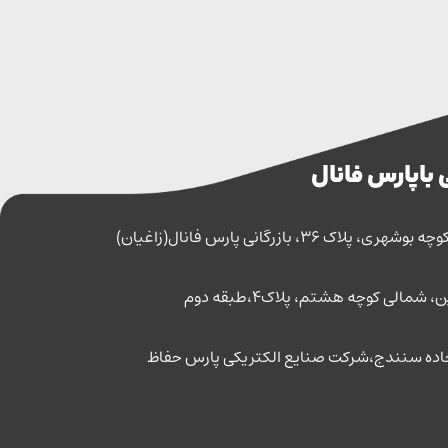
 با پارس فانال
اک 36، بازرگانی پارس فانال(زاغیان)
مالی کوچه هشتم، پلاک4،طبقه دوم