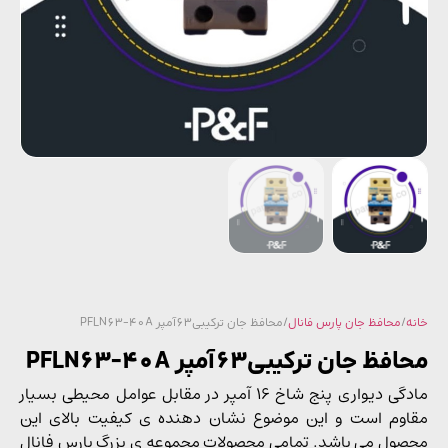
/
محافظ جان پارس فانال
/ محافظ جان ترکیبی63آمپر PFLN63-40A
ظ جان ترکیبی63آمپر PFLN63-40A
مادگی دیواری پنج شاخ 16 آمپر در مقابل عوامل محیطی بسیار
وم است و این موضوع نشان دهنده ی کیفیت بالای این
ول می باشد. تمامی محصولات مجموعه ی بزرگ پارس فانال