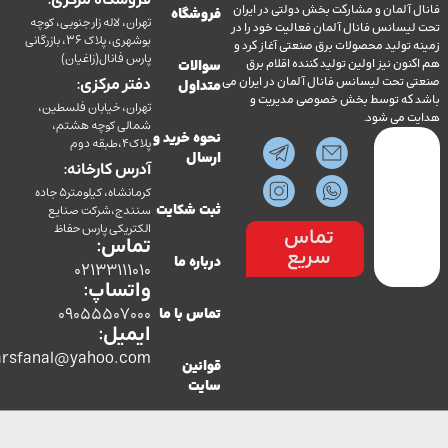
فروشگاه مرکزی:
آلمان و مشارکت بخش دولتی در ایران
فروشگاه
تهران، لاله زار جنوبی، کوچه
سانس فانال آلمان فعالیت خود را در
بوشهری، پلاک 36، بازرگانی
ولید محصولات برق صنعتی آغاز کرد و
پارس فانال(زاغیان)
ن نیز اولین تولید کننده اقلام برق
سوالات
تحت لیسانس فانال آلمان در ایران می
دفتر مرکزی:
متداول
ه توسط بخش خصوصی مدیریت و
تهران، خیابان فلسطین،
می شود.
شمالی کوچه هشتم،
نحوه خرید و
پلاک4،طبقه دوم
ارسال
آدرس کارخانه:
کرمانشاه، کیلومتر5 جاده
سنندج،شرکت صنایع
ثبت شکایت
الکتریکی پارس حفاظ
تماس
تماس:
سریع
درباره ما
02133111010
واتساپ:
09055507000
تماس با ما
ایمیل:
co.parsfanal@yahoo.com
قوانین
سایت