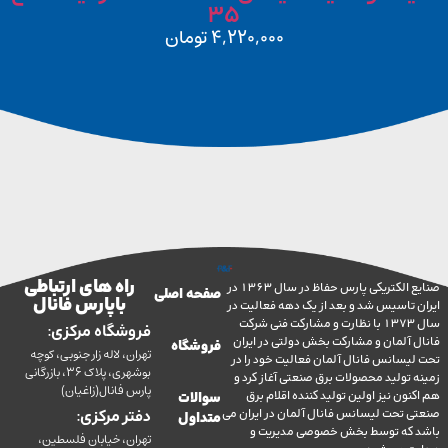
35
4,220,000
تومان
راه های ارتباطی
صنایع الکتریکی پارس حفاظ در سال 1363 در
صفحه اصلی
با پارس فانال
تاسیس شد و بعد از یک دهه فعالیت در
سال 1373 با نظارت و مشارکت فنی شرکت
فروشگاه مرکزی:
آلمان و مشارکت بخش دولتی در ایران
فروشگاه
تهران، لاله زار جنوبی، کوچه
سانس فانال آلمان فعالیت خود را در
بوشهری، پلاک 36، بازرگانی
ولید محصولات برق صنعتی آغاز کرد و
پارس فانال(زاغیان)
ن نیز اولین تولید کننده اقلام برق
سوالات
تحت لیسانس فانال آلمان در ایران می
دفتر مرکزی:
متداول
ه توسط بخش خصوصی مدیریت و
تهران، خیابان فلسطین،