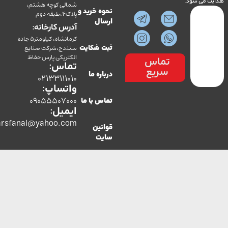
می شود.
شمالی کوچه هشتم،
نحوه خرید و
پلاک4،طبقه دوم
ارسال
آدرس کارخانه:
کرمانشاه، کیلومتر5 جاده
سنندج،شرکت صنایع
ثبت شکایت
الکتریکی پارس حفاظ
تماس
تماس:
سریع
درباره ما
02133111010
واتساپ:
09055507000
تماس با ما
ایمیل:
co.parsfanal@yahoo.com
قوانین
سایت