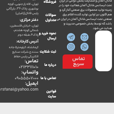
آلمان و مشارکت بخش دولتی در ایران
فروشگاه
تهران، لاله زار جنوبی، کوچه
سانس فانال آلمان فعالیت خود را در
بوشهری، پلاک 36، بازرگانی
ولید محصولات برق صنعتی آغاز کرد و
پارس فانال(زاغیان)
ن نیز اولین تولید کننده اقلام برق
سوالات
تحت لیسانس فانال آلمان در ایران می
دفتر مرکزی:
متداول
ه توسط بخش خصوصی مدیریت و
تهران، خیابان فلسطین،
می شود.
شمالی کوچه هشتم،
نحوه خرید و
پلاک4،طبقه دوم
ارسال
آدرس کارخانه:
کرمانشاه، کیلومتر5 جاده
سنندج،شرکت صنایع
ثبت شکایت
الکتریکی پارس حفاظ
تماس
تماس:
سریع
درباره ما
02133111010
واتساپ:
09055507000
تماس با ما
ایمیل:
co.parsfanal@yahoo.com
قوانین
سایت