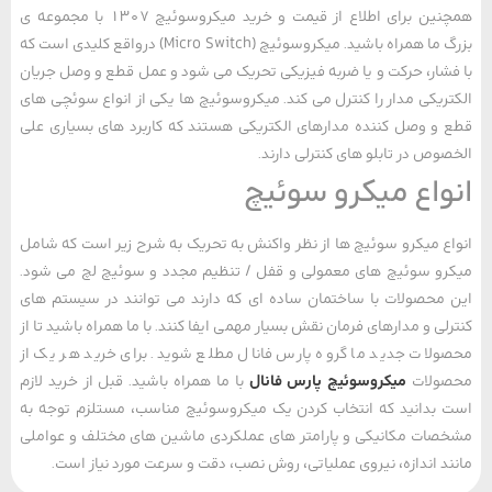
همچنین برای اطلاع از قیمت و خرید میکروسوئیچ 1307 با مجموعه ی
بزرگ ما همراه باشید. میکروسوئیچ (Micro Switch) درواقع کلیدی است که
شار، حرکت و یا ضربه فیزیکی تحریک می شود و عمل قطع و وصل جریان
ریکی مدار را کنترل می کند. میکروسوئیچ ها یکی از انواع سوئچی های
و وصل کننده مدارهای الکتریکی هستند که کاربرد های بسیاری علی
وص در تابلو های کنترلی دارند.
واع میکرو سوئیچ‌
ع میکرو سوئیچ‌ ها از نظر واکنش به تحریک به شرح زیر است که شامل
و سوئیچ ‌های معمولی و قفل / تنظیم مجدد و سوئیچ لچ می شود.
محصولات با ساختمان ساده ای که دارند می توانند در سیستم های
لی و مدارهای فرمان نقش بسیار مهمی ایفا کنند. با ما همراه باشید تا از
لات جدید ما گروه پارس فانال مطلع شوید. برای خرید هر یک از
ولات
میکروسوئیچ پارس فانال
با ما همراه باشید. قبل از خرید لازم
بدانید که انتخاب کردن یک میکروسوئیچ مناسب، مستلزم توجه به
ات مکانیکی و پارامتر های عملکردی ماشین های مختلف و عواملی
د اندازه، نیروی عملیاتی، روش نصب، دقت و سرعت مورد نیاز است.