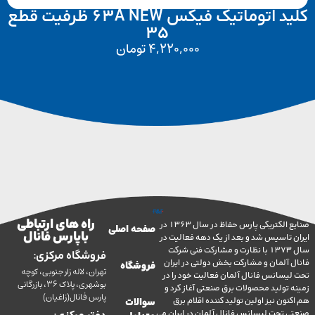
کلید اتوماتیک فیکس 63A NEW ظرفیت قطع
35
4,220,000
تومان
راه های ارتباطی
صنایع الکتریکی پارس حفاظ در سال 1363 در
صفحه اصلی
با پارس فانال
تاسیس شد و بعد از یک دهه فعالیت در
سال 1373 با نظارت و مشارکت فنی شرکت
فروشگاه مرکزی:
آلمان و مشارکت بخش دولتی در ایران
فروشگاه
تهران، لاله زار جنوبی، کوچه
سانس فانال آلمان فعالیت خود را در
بوشهری، پلاک 36، بازرگانی
ولید محصولات برق صنعتی آغاز کرد و
پارس فانال(زاغیان)
ن نیز اولین تولید کننده اقلام برق
سوالات
تحت لیسانس فانال آلمان در ایران می