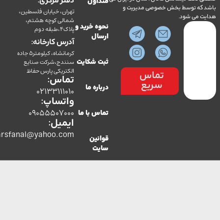
دفتر مرکزی:
متداول
ه توسط بخش خصوصی مدیریت و
تهران، خیابان فلسطین،
می شود.
شمالی کوچه هشتم،
نحوه خرید و
پلاک4،طبقه دوم
ارسال
آدرس کارخانه:
کرمانشاه، کیلومتر5 جاده
سنندج،شرکت صنایع
ثبت شکایت
الکتریکی پارس حفاظ
تماس
تماس:
سریع
درباره ما
02133111010
واتساپ:
09055507000
تماس با ما
ایمیل:
co.parsfanal@yahoo.com
قوانین
سایت