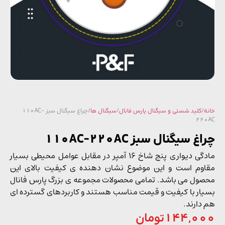
/
کلید شستی و سیگنال پارس فانال
/
سیگنال ها
/ چراغ سیگنال سبز 110AC-
22
غ سیگنال سبز 110AC-220AC
مادگی دیواری پنج شاخ 16 آمپر در مقابل عوامل محیطی بسیار
وم است و این موضوع نشان دهنده ی کیفیت بالای این
ول می باشد. تمامی محصولات مجموعه ی بزرگ پارس فانال
ار با کیفیت و قیمت مناسب هستند و کاربردهای گسترده ای
دارند.
144,0
تومان