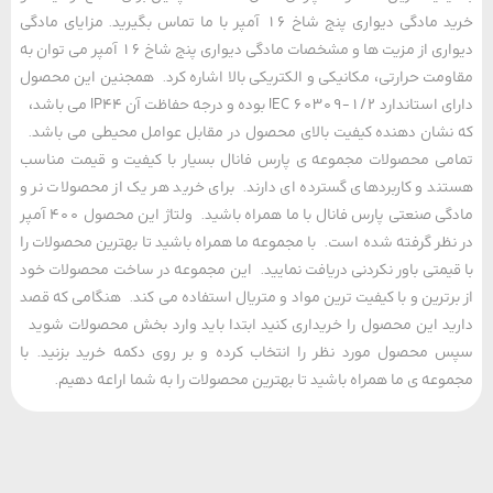
خرید مادگی دیواری پنج شاخ 16 آمپر با ما تماس بگیرید. مزایای مادگی
دیواری از مزیت ها و مشخصات مادگی دیواری پنج شاخ 16 آمپر می توان به
مت حرارتی، مکانیکی و الکتریکی بالا اشاره کرد. همجنین این محصول
دارای استاندارد IEC 60309-1/2 بوده و درجه حفاظت آن IP44 می باشد،
شان دهنده کیفیت بالای محصول در مقابل عوامل محیطی می باشد.
ی محصولات مجموعه ی پارس فانال بسیار با کیفیت و قیمت مناسب
د و کاربردهای گسترده ای دارند. برای خرید هر یک از محصولات نر و
مادگی صنعتی پارس فانال با ما همراه باشید. ولتاژ این محصول 400 آمپر
ظر گرفته شده است. با مجموعه ما همراه باشید تا بهترین محصولات را
یمتی باور نکردنی دریافت نمایید. این مجموعه در ساخت محصولات خود
رترین و با کیفیت ترین مواد و متریال استفاده می کند. هنگامی که قصد
د این محصول را خریداری کنید ابتدا باید وارد بخش محصولات شوید
محصول مورد نظر را انتخاب کرده و بر روی دکمه خرید بزنید. با
عه ی ما همراه باشید تا بهترین محصولات را به شما اراعه دهیم.