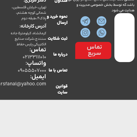
دفتر مرکزی:
متداول
ه توسط بخش خصوصی مدیریت و
تهران، خیابان فلسطین،
می شود.
شمالی کوچه هشتم،
نحوه خرید و
پلاک4،طبقه دوم
ارسال
آدرس کارخانه:
کرمانشاه، کیلومتر5 جاده
سنندج،شرکت صنایع
ثبت شکایت
الکتریکی پارس حفاظ
تماس
تماس:
سریع
درباره ما
02133111010
واتساپ:
09055507000
تماس با ما
ایمیل:
co.parsfanal@yahoo.com
قوانین
سایت