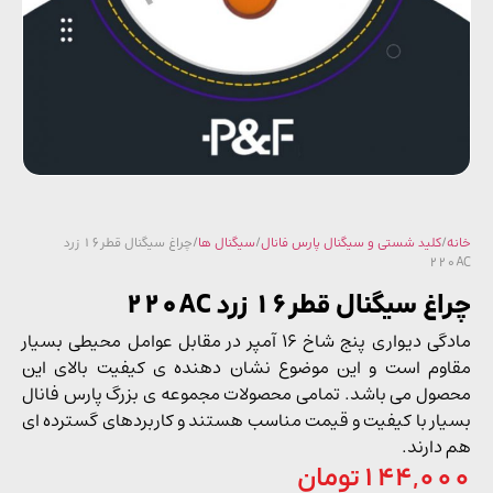
/
کلید شستی و سیگنال پارس فانال
/
سیگنال ها
/ چراغ سیگنال قطر16 زرد
22
 سیگنال قطر16 زرد 220AC
مادگی دیواری پنج شاخ 16 آمپر در مقابل عوامل محیطی بسیار
وم است و این موضوع نشان دهنده ی کیفیت بالای این
ول می باشد. تمامی محصولات مجموعه ی بزرگ پارس فانال
ار با کیفیت و قیمت مناسب هستند و کاربردهای گسترده ای
دارند.
144,0
تومان