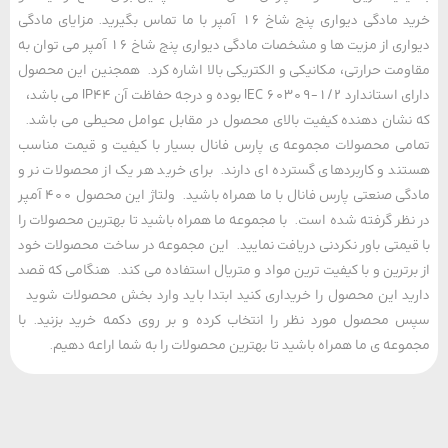
خرید مادگی دیواری پنج شاخ 16 آمپر با ما تماس بگیرید. مزایای مادگی
دیواری از مزیت ها و مشخصات مادگی دیواری پنج شاخ 16 آمپر می توان به
مت حرارتی، مکانیکی و الکتریکی بالا اشاره کرد. همجنین این محصول
دارای استاندارد IEC 60309-1/2 بوده و درجه حفاظت آن IP44 می باشد،
شان دهنده کیفیت بالای محصول در مقابل عوامل محیطی می باشد.
ی محصولات مجموعه ی پارس فانال بسیار با کیفیت و قیمت مناسب
د و کاربردهای گسترده ای دارند. برای خرید هر یک از محصولات نر و
مادگی صنعتی پارس فانال با ما همراه باشید. ولتاژ این محصول 400 آمپر
ظر گرفته شده است. با مجموعه ما همراه باشید تا بهترین محصولات را
یمتی باور نکردنی دریافت نمایید. این مجموعه در ساخت محصولات خود
رترین و با کیفیت ترین مواد و متریال استفاده می کند. هنگامی که قصد
د این محصول را خریداری کنید ابتدا باید وارد بخش محصولات شوید
محصول مورد نظر را انتخاب کرده و بر روی دکمه خرید بزنید. با
عه ی ما همراه باشید تا بهترین محصولات را به شما اراعه دهیم.