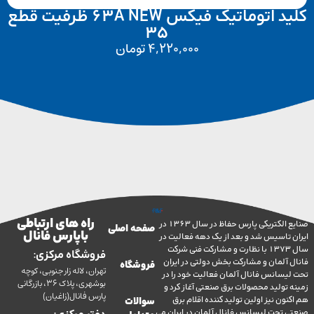
کلید اتوماتیک فیکس 63A NEW ظرفیت قطع
35
4,220,000
تومان
راه های ارتباطی
صنایع الکتریکی پارس حفاظ در سال 1363 در
صفحه اصلی
با پارس فانال
تاسیس شد و بعد از یک دهه فعالیت در
سال 1373 با نظارت و مشارکت فنی شرکت
فروشگاه مرکزی:
آلمان و مشارکت بخش دولتی در ایران
فروشگاه
تهران، لاله زار جنوبی، کوچه
سانس فانال آلمان فعالیت خود را در
بوشهری، پلاک 36، بازرگانی
ولید محصولات برق صنعتی آغاز کرد و
پارس فانال(زاغیان)
ن نیز اولین تولید کننده اقلام برق
سوالات
تحت لیسانس فانال آلمان در ایران می