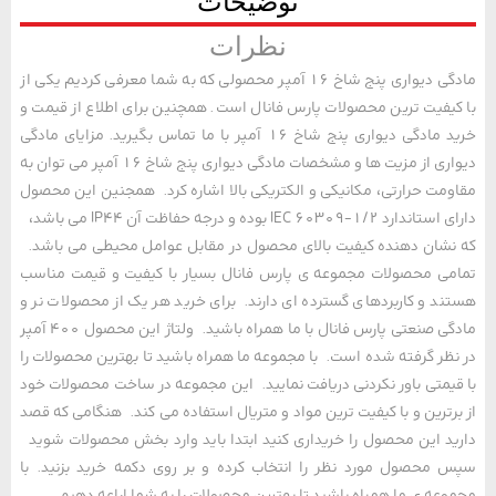
توضیحات
نظرات
مادگی دیواری پنج شاخ 16 آمپر محصولی که به شما معرفی کردیم یکی از
یفیت ترین محصولات پارس فانال است. همچنین برای اطلاع از قیمت و
خرید مادگی دیواری پنج شاخ 16 آمپر با ما تماس بگیرید. مزایای مادگی
دیواری از مزیت ها و مشخصات مادگی دیواری پنج شاخ 16 آمپر می توان به
مت حرارتی، مکانیکی و الکتریکی بالا اشاره کرد. همجنین این محصول
دارای استاندارد IEC 60309-1/2 بوده و درجه حفاظت آن IP44 می باشد،
شان دهنده کیفیت بالای محصول در مقابل عوامل محیطی می باشد.
ی محصولات مجموعه ی پارس فانال بسیار با کیفیت و قیمت مناسب
د و کاربردهای گسترده ای دارند. برای خرید هر یک از محصولات نر و
مادگی صنعتی پارس فانال با ما همراه باشید. ولتاژ این محصول 400 آمپر
ظر گرفته شده است. با مجموعه ما همراه باشید تا بهترین محصولات را
یمتی باور نکردنی دریافت نمایید. این مجموعه در ساخت محصولات خود
رترین و با کیفیت ترین مواد و متریال استفاده می کند. هنگامی که قصد
د این محصول را خریداری کنید ابتدا باید وارد بخش محصولات شوید
محصول مورد نظر را انتخاب کرده و بر روی دکمه خرید بزنید. با
عه ی ما همراه باشید تا بهترین محصولات را به شما اراعه دهیم.