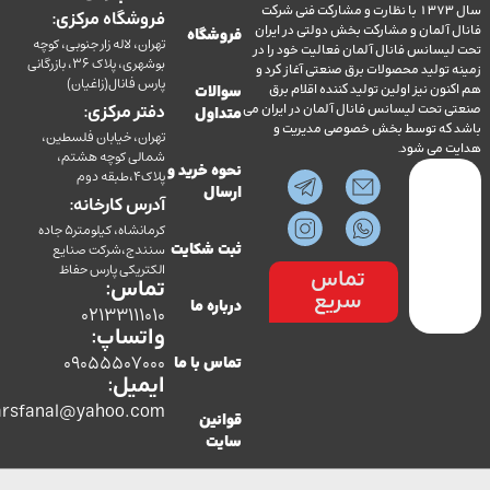
سال 1373 با نظارت و مشارکت فنی شرکت
فروشگاه مرکزی:
آلمان و مشارکت بخش دولتی در ایران
فروشگاه
تهران، لاله زار جنوبی، کوچه
سانس فانال آلمان فعالیت خود را در
بوشهری، پلاک 36، بازرگانی
ولید محصولات برق صنعتی آغاز کرد و
پارس فانال(زاغیان)
ن نیز اولین تولید کننده اقلام برق
سوالات
تحت لیسانس فانال آلمان در ایران می
دفتر مرکزی:
متداول
ه توسط بخش خصوصی مدیریت و
تهران، خیابان فلسطین،
می شود.
شمالی کوچه هشتم،
نحوه خرید و
پلاک4،طبقه دوم
ارسال
آدرس کارخانه:
کرمانشاه، کیلومتر5 جاده
سنندج،شرکت صنایع
ثبت شکایت
الکتریکی پارس حفاظ
تماس
تماس:
سریع
درباره ما
02133111010
واتساپ:
09055507000
تماس با ما
ایمیل:
co.parsfanal@yahoo.com
قوانین
سایت