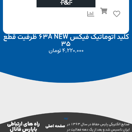
کلید اتوماتیک فیکس 63A NEW ظرفیت قطع
35
4,220,000
تومان
راه های ارتباطی
صنایع الکتریکی پارس حفاظ در سال 1363 در
صفحه اصلی
با پارس فانال
تاسیس شد و بعد از یک دهه فعالیت در