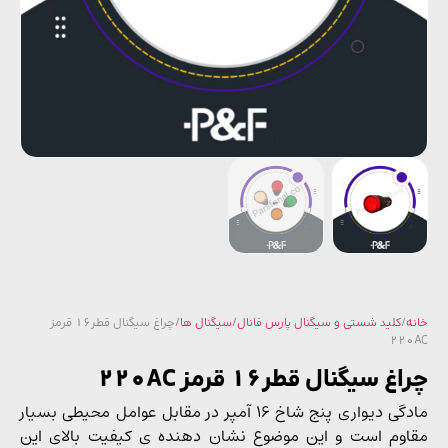
/
کلید شستی و سیگنال پارس فانال
/
سیگنال ها
/ چراغ سیگنال قطر16 قرمز
22
 سیگنال قطر16 قرمز 220AC
مادگی دیواری پنج شاخ 16 آمپر در مقابل عوامل محیطی بسیار
وم است و این موضوع نشان دهنده ی کیفیت بالای این