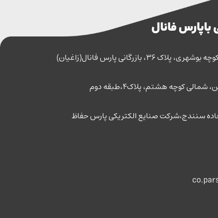
 با پارس فانال
اک 36، بازرگانی پارس فانال(زاغیان)
مالی کوچه هشتم، پلاک4،طبقه دوم
co.par