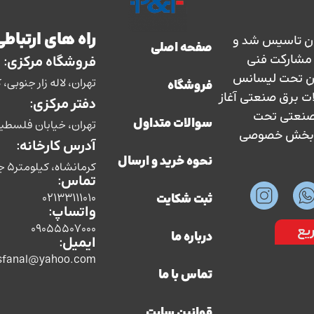
راه های ارتباطی
ارس حفاظ در سال 1363 در ایران تاسیس شد و
صفحه اصلی
سال 1373 با نظارت و مشارکت فنی
فروشگاه مرکزی:
ان تحت لیسانس
تهران، لاله زار جنوبی، کوچه بوشهری، پل
فروشگاه
ات برق صنعتی آغاز
دفتر مرکزی:
ق صنعتی تحت
تهران، خیابان فلسطین، ش
سوالات متداول
سط بخش خصوصی
آدرس کارخانه:
نحوه خرید و ارسال
کرمانشاه، کیلومتر5 جاده سنندج،شرکت صنایع الکتریکی پارس حفاظ
تماس:
02133111010
ثبت شکایت
واتساپ:
09055507000
یع
درباره ما
ایمیل:
sfanal@yahoo.com
تماس با ما
قوانین سایت