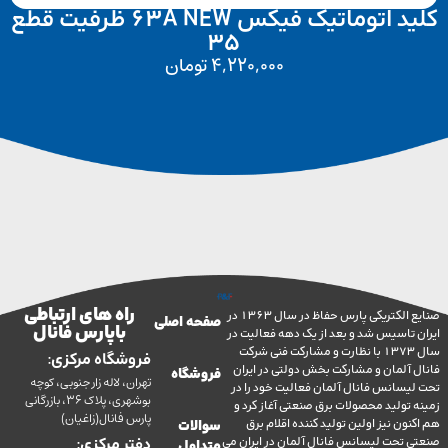
کلید اتوماتیک فیکس 63A NEW ظرفیت قطع
35
4,220,000
تومان
راه های ارتباطی
صنایع الکتریکی پارس حفاظ در سال 1363 در
صفحه اصلی
با پارس فانال
تاسیس شد و بعد از یک دهه فعالیت در
سال 1373 با نظارت و مشارکت فنی شرکت
فروشگاه مرکزی:
آلمان و مشارکت بخش دولتی در ایران
فروشگاه
تهران، لاله زار جنوبی، کوچه
سانس فانال آلمان فعالیت خود را در
بوشهری، پلاک 36، بازرگانی
ولید محصولات برق صنعتی آغاز کرد و
پارس فانال(زاغیان)
ن نیز اولین تولید کننده اقلام برق
سوالات
تحت لیسانس فانال آلمان در ایران می
دفتر مرکزی:
متداول