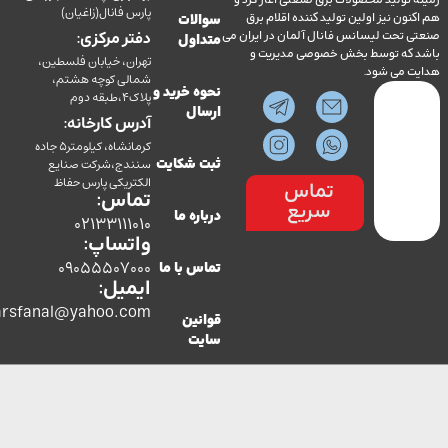
ولید محصولات برق صنعتی آغاز کرد و
پارس فانال(زاغیان)
ن نیز اولین تولید کننده اقلام برق
سوالات
تحت لیسانس فانال آلمان در ایران می
دفتر مرکزی:
متداول
ه توسط بخش خصوصی مدیریت و
تهران، خیابان فلسطین،
می شود.
شمالی کوچه هشتم،
نحوه خرید و
پلاک4،طبقه دوم
ارسال
آدرس کارخانه:
کرمانشاه، کیلومتر5 جاده
سنندج،شرکت صنایع
ثبت شکایت
الکتریکی پارس حفاظ
تماس
تماس:
سریع
درباره ما
02133111010
واتساپ:
09055507000
تماس با ما
ایمیل:
co.parsfanal@yahoo.com
قوانین
سایت