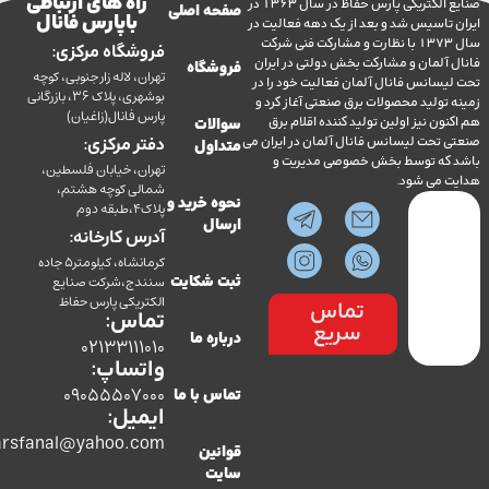
راه های ارتباطی
صنایع الکتریکی پارس حفاظ در سال 1363 در
صفحه اصلی
با پارس فانال
تاسیس شد و بعد از یک دهه فعالیت در
سال 1373 با نظارت و مشارکت فنی شرکت
فروشگاه مرکزی:
آلمان و مشارکت بخش دولتی در ایران
فروشگاه
تهران، لاله زار جنوبی، کوچه
سانس فانال آلمان فعالیت خود را در
بوشهری، پلاک 36، بازرگانی
ولید محصولات برق صنعتی آغاز کرد و
پارس فانال(زاغیان)
ن نیز اولین تولید کننده اقلام برق
سوالات
تحت لیسانس فانال آلمان در ایران می
دفتر مرکزی:
متداول
ه توسط بخش خصوصی مدیریت و
تهران، خیابان فلسطین،
می شود.
شمالی کوچه هشتم،
نحوه خرید و
پلاک4،طبقه دوم
ارسال
آدرس کارخانه:
کرمانشاه، کیلومتر5 جاده
سنندج،شرکت صنایع
ثبت شکایت
الکتریکی پارس حفاظ
تماس
تماس:
سریع
درباره ما
02133111010
واتساپ:
09055507000
تماس با ما
ایمیل:
co.parsfanal@yahoo.com
قوانین
سایت