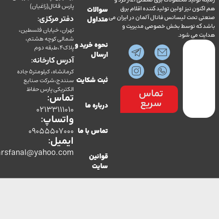
ولید محصولات برق صنعتی آغاز کرد و
پارس فانال(زاغیان)
ن نیز اولین تولید کننده اقلام برق
سوالات
تحت لیسانس فانال آلمان در ایران می
دفتر مرکزی:
متداول
ه توسط بخش خصوصی مدیریت و
تهران، خیابان فلسطین،
می شود.
شمالی کوچه هشتم،
نحوه خرید و
پلاک4،طبقه دوم
ارسال
آدرس کارخانه:
کرمانشاه، کیلومتر5 جاده
سنندج،شرکت صنایع
ثبت شکایت
الکتریکی پارس حفاظ
تماس
تماس:
سریع
درباره ما
02133111010
واتساپ:
09055507000
تماس با ما
ایمیل:
co.parsfanal@yahoo.com
قوانین
سایت