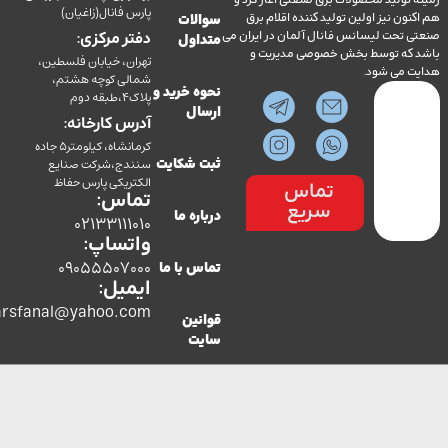
ولید محصولات برق صنعتی آغاز کرد و
پارس فانال(زاغیان)
ن نیز اولین تولید کننده اقلام برق
سوالات
تحت لیسانس فانال آلمان در ایران می
دفتر مرکزی:
متداول
ه توسط بخش خصوصی مدیریت و
تهران، خیابان فلسطین،
می شود.
شمالی کوچه هشتم،
نحوه خرید و
پلاک4،طبقه دوم
ارسال
آدرس کارخانه:
کرمانشاه، کیلومتر5 جاده
سنندج،شرکت صنایع
ثبت شکایت
الکتریکی پارس حفاظ
تماس
تماس:
سریع
درباره ما
02133111010
واتساپ:
09055507000
تماس با ما
ایمیل:
co.parsfanal@yahoo.com
قوانین
سایت