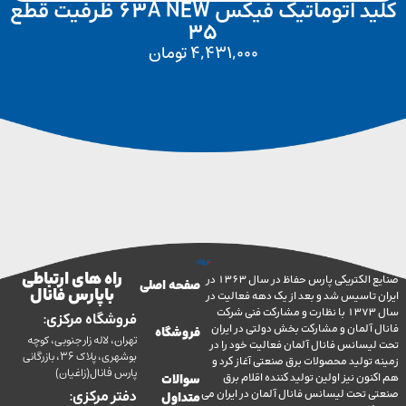
کلید اتوماتیک فیکس 63A NEW ظرفیت قطع
35
4,431,000
تومان
راه های ارتباطی
صنایع الکتریکی پارس حفاظ در سال 1363 در
صفحه اصلی
با پارس فانال
تاسیس شد و بعد از یک دهه فعالیت در
سال 1373 با نظارت و مشارکت فنی شرکت
فروشگاه مرکزی:
آلمان و مشارکت بخش دولتی در ایران
فروشگاه
تهران، لاله زار جنوبی، کوچه
سانس فانال آلمان فعالیت خود را در
بوشهری، پلاک 36، بازرگانی
ولید محصولات برق صنعتی آغاز کرد و
پارس فانال(زاغیان)
ن نیز اولین تولید کننده اقلام برق
سوالات
تحت لیسانس فانال آلمان در ایران می
دفتر مرکزی:
متداول