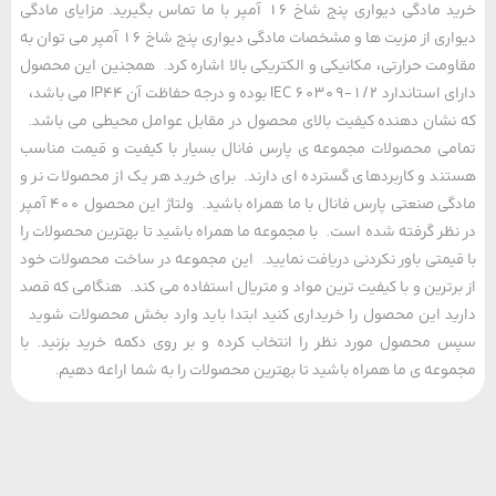
خرید مادگی دیواری پنج شاخ 16 آمپر با ما تماس بگیرید. مزایای مادگی
دیواری از مزیت ها و مشخصات مادگی دیواری پنج شاخ 16 آمپر می توان به
مت حرارتی، مکانیکی و الکتریکی بالا اشاره کرد. همجنین این محصول
دارای استاندارد IEC 60309-1/2 بوده و درجه حفاظت آن IP44 می باشد،
شان دهنده کیفیت بالای محصول در مقابل عوامل محیطی می باشد.
ی محصولات مجموعه ی پارس فانال بسیار با کیفیت و قیمت مناسب
د و کاربردهای گسترده ای دارند. برای خرید هر یک از محصولات نر و
مادگی صنعتی پارس فانال با ما همراه باشید. ولتاژ این محصول 400 آمپر
ظر گرفته شده است. با مجموعه ما همراه باشید تا بهترین محصولات را
یمتی باور نکردنی دریافت نمایید. این مجموعه در ساخت محصولات خود
رترین و با کیفیت ترین مواد و متریال استفاده می کند. هنگامی که قصد
د این محصول را خریداری کنید ابتدا باید وارد بخش محصولات شوید
محصول مورد نظر را انتخاب کرده و بر روی دکمه خرید بزنید. با
عه ی ما همراه باشید تا بهترین محصولات را به شما اراعه دهیم.