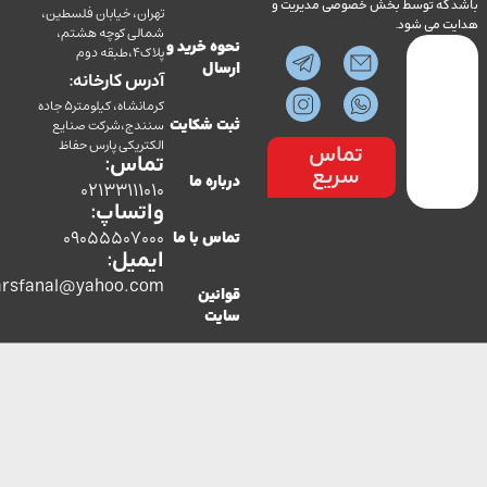
ه توسط بخش خصوصی مدیریت و
تهران، خیابان فلسطین،
می شود.
شمالی کوچه هشتم،
نحوه خرید و
پلاک4،طبقه دوم
ارسال
آدرس کارخانه:
کرمانشاه، کیلومتر5 جاده
سنندج،شرکت صنایع
ثبت شکایت
الکتریکی پارس حفاظ
تماس
تماس:
سریع
درباره ما
02133111010
واتساپ:
09055507000
تماس با ما
ایمیل:
co.parsfanal@yahoo.com
قوانین
سایت