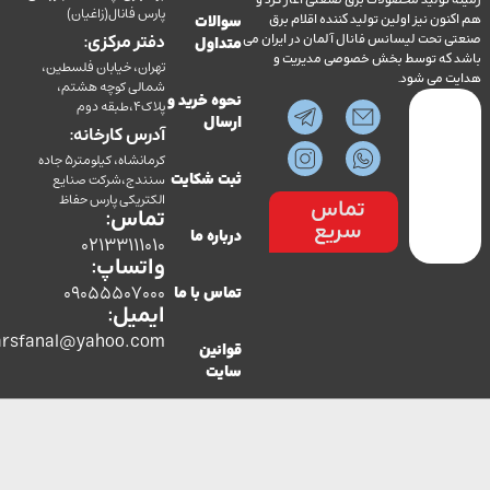
ولید محصولات برق صنعتی آغاز کرد و
پارس فانال(زاغیان)
ن نیز اولین تولید کننده اقلام برق
سوالات
تحت لیسانس فانال آلمان در ایران می
دفتر مرکزی:
متداول
ه توسط بخش خصوصی مدیریت و
تهران، خیابان فلسطین،
می شود.
شمالی کوچه هشتم،
نحوه خرید و
پلاک4،طبقه دوم
ارسال
آدرس کارخانه:
کرمانشاه، کیلومتر5 جاده
سنندج،شرکت صنایع
ثبت شکایت
الکتریکی پارس حفاظ
تماس
تماس:
سریع
درباره ما
02133111010
واتساپ:
09055507000
تماس با ما
ایمیل:
co.parsfanal@yahoo.com
قوانین
سایت