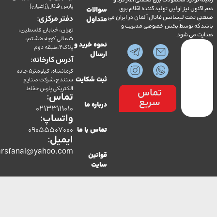
ولید محصولات برق صنعتی آغاز کرد و
پارس فانال(زاغیان)
ن نیز اولین تولید کننده اقلام برق
سوالات
تحت لیسانس فانال آلمان در ایران می
دفتر مرکزی:
متداول
ه توسط بخش خصوصی مدیریت و
تهران، خیابان فلسطین،
می شود.
شمالی کوچه هشتم،
نحوه خرید و
پلاک4،طبقه دوم
ارسال
آدرس کارخانه:
کرمانشاه، کیلومتر5 جاده
سنندج،شرکت صنایع
ثبت شکایت
الکتریکی پارس حفاظ
تماس
تماس:
سریع
درباره ما
02133111010
واتساپ:
09055507000
تماس با ما
ایمیل:
co.parsfanal@yahoo.com
قوانین
سایت