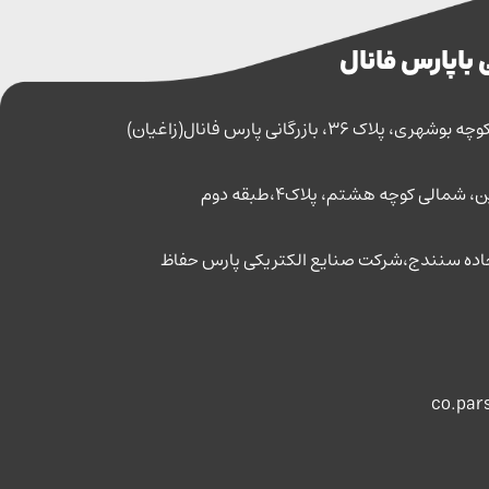
 با پارس فانال
اک 36، بازرگانی پارس فانال(زاغیان)
مالی کوچه هشتم، پلاک4،طبقه دوم
co.par