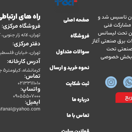
راه های ارتباطی
ارس حفاظ در سال 1363 در ایران تاسیس شد و
صفحه اصلی
سال 1373 با نظارت و مشارکت فنی
فروشگاه مرکزی:
ان تحت لیسانس
تهران، لاله زار جنوبی، کوچه بوشهری، پل
فروشگاه
ات برق صنعتی آغاز
دفتر مرکزی:
ق صنعتی تحت
تهران، خیابان فلسطین، ش
سوالات متداول
سط بخش خصوصی
آدرس کارخانه:
نحوه خرید و ارسال
کرمانشاه، کیلومتر5 جاده سنندج،شرکت صنایع الکتریکی پارس حفاظ
تماس:
02133111010
ثبت شکایت
واتساپ:
09055507000
یع
درباره ما
ایمیل:
sfanal@yahoo.com
تماس با ما
قوانین سایت