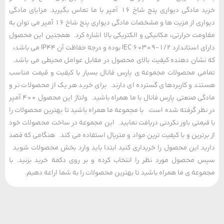
خرید مادگی دیواری پنج شاخ 16 آمپر با ما تماس بگیرید. مزایای مادگی
دیواری از مزیت ها و مشخصات مادگی دیواری پنج شاخ 16 آمپر می توان به
مت حرارتی، مکانیکی و الکتریکی بالا اشاره کرد. همجنین این محصول
دارای استاندارد IEC 60309-1/2 بوده و درجه حفاظت آن IP44 می باشد،
شان دهنده کیفیت بالای محصول در مقابل عوامل محیطی می باشد.
ی محصولات مجموعه ی پارس فانال بسیار با کیفیت و قیمت مناسب
د و کاربردهای گسترده ای دارند. برای خرید هر یک از محصولات نر و
مادگی صنعتی پارس فانال با ما همراه باشید. ولتاژ این محصول 400 آمپر
ظر گرفته شده است. با مجموعه ما همراه باشید تا بهترین محصولات را
یمتی باور نکردنی دریافت نمایید. این مجموعه در ساخت محصولات خود
رترین و با کیفیت ترین مواد و متریال استفاده می کند. هنگامی که قصد
د این محصول را خریداری کنید ابتدا باید وارد بخش محصولات شوید
محصول مورد نظر را انتخاب کرده و بر روی دکمه خرید بزنید. با
عه ی ما همراه باشید تا بهترین محصولات را به شما اراعه دهیم.