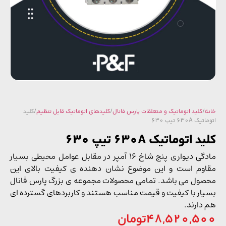
/
کلید اتوماتیک و متعلقات پارس فانال
/
کلیدهای اتوماتیک قابل تنظیم
/ کلید
630A تیپ 630
 اتوماتیک 630A تیپ 630
مادگی دیواری پنج شاخ 16 آمپر در مقابل عوامل محیطی بسیار
وم است و این موضوع نشان دهنده ی کیفیت بالای این
ول می باشد. تمامی محصولات مجموعه ی بزرگ پارس فانال
ار با کیفیت و قیمت مناسب هستند و کاربردهای گسترده ای
دارند.
48,520,5
تومان