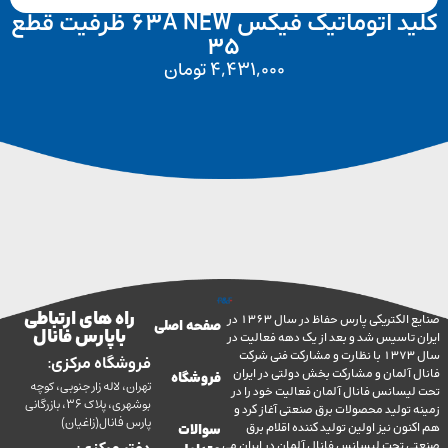
کلید اتوماتیک فیکس 63A NEW ظرفیت قطع
35
4,431,000
تومان
راه های ارتباطی
صنایع الکتریکی پارس حفاظ در سال 1363 در
صفحه اصلی
با پارس فانال
تاسیس شد و بعد از یک دهه فعالیت در
سال 1373 با نظارت و مشارکت فنی شرکت
فروشگاه مرکزی:
آلمان و مشارکت بخش دولتی در ایران
فروشگاه
تهران، لاله زار جنوبی، کوچه
سانس فانال آلمان فعالیت خود را در
بوشهری، پلاک 36، بازرگانی
ولید محصولات برق صنعتی آغاز کرد و
پارس فانال(زاغیان)
ن نیز اولین تولید کننده اقلام برق
سوالات
تحت لیسانس فانال آلمان در ایران می