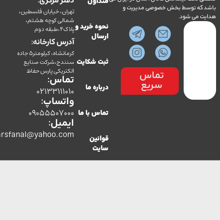
دفتر مرکزی:
متداول
ه توسط بخش خصوصی مدیریت و
تهران، خیابان فلسطین،
می شود.
شمالی کوچه هشتم،
نحوه خرید و
پلاک4،طبقه دوم
ارسال
آدرس کارخانه:
کرمانشاه، کیلومتر5 جاده
سنندج،شرکت صنایع
ثبت شکایت
الکتریکی پارس حفاظ
تماس
تماس:
سریع
درباره ما
02133111010
واتساپ:
09055507000
تماس با ما
ایمیل:
co.parsfanal@yahoo.com
قوانین
سایت