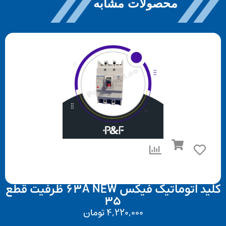
محصولات مشابه
کلید اتوماتیک فیکس 63A NEW ظرفیت قطع
35
4,220,000
تومان