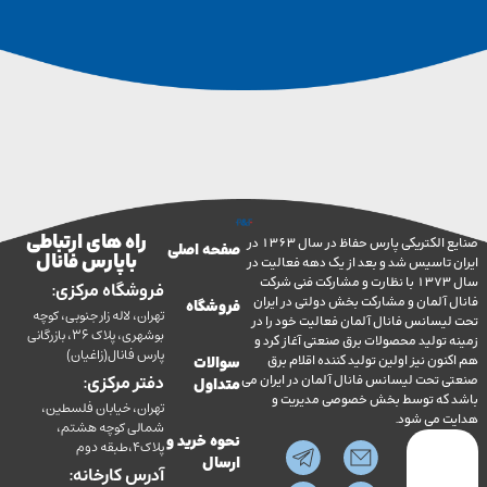
راه های ارتباطی
صنایع الکتریکی پارس حفاظ در سال 1363 در
صفحه اصلی
با پارس فانال
تاسیس شد و بعد از یک دهه فعالیت در
سال 1373 با نظارت و مشارکت فنی شرکت
فروشگاه مرکزی:
آلمان و مشارکت بخش دولتی در ایران
فروشگاه
تهران، لاله زار جنوبی، کوچه
سانس فانال آلمان فعالیت خود را در
بوشهری، پلاک 36، بازرگانی
ولید محصولات برق صنعتی آغاز کرد و
پارس فانال(زاغیان)
ن نیز اولین تولید کننده اقلام برق
سوالات
تحت لیسانس فانال آلمان در ایران می
دفتر مرکزی:
متداول
ه توسط بخش خصوصی مدیریت و
تهران، خیابان فلسطین،
می شود.
شمالی کوچه هشتم،
نحوه خرید و
پلاک4،طبقه دوم
ارسال
آدرس کارخانه: