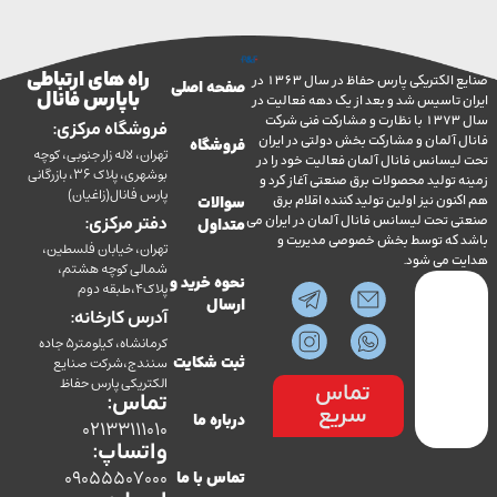
راه های ارتباطی
صنایع الکتریکی پارس حفاظ در سال 1363 در
صفحه اصلی
با پارس فانال
تاسیس شد و بعد از یک دهه فعالیت در
سال 1373 با نظارت و مشارکت فنی شرکت
فروشگاه مرکزی:
آلمان و مشارکت بخش دولتی در ایران
فروشگاه
تهران، لاله زار جنوبی، کوچه
سانس فانال آلمان فعالیت خود را در
بوشهری، پلاک 36، بازرگانی
ولید محصولات برق صنعتی آغاز کرد و
پارس فانال(زاغیان)
ن نیز اولین تولید کننده اقلام برق
سوالات
تحت لیسانس فانال آلمان در ایران می
دفتر مرکزی:
متداول
ه توسط بخش خصوصی مدیریت و
تهران، خیابان فلسطین،
می شود.
شمالی کوچه هشتم،
نحوه خرید و
پلاک4،طبقه دوم
ارسال
آدرس کارخانه:
کرمانشاه، کیلومتر5 جاده
سنندج،شرکت صنایع
ثبت شکایت
الکتریکی پارس حفاظ
تماس
تماس:
سریع
درباره ما
02133111010
واتساپ:
09055507000
تماس با ما