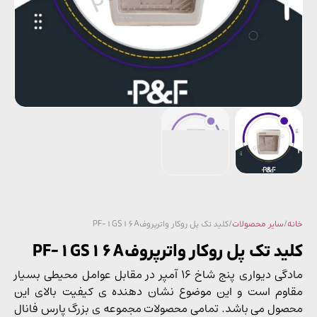
/
سایر محصولات
/ کلید تک پل روکار واترپروفPF-1GS16A
د تک پل روکار واترپروفPF-1GS16A
مادگی دیواری پنج شاخ 16 آمپر در مقابل عوامل محیطی بسیار
وم است و این موضوع نشان دهنده ی کیفیت بالای این
ول می باشد. تمامی محصولات مجموعه ی بزرگ پارس فانال