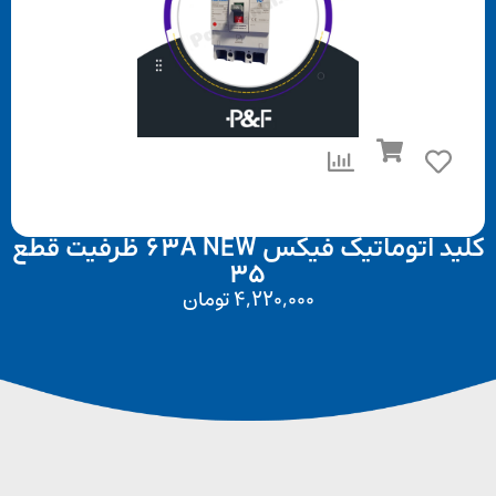
کلید اتوماتیک فیکس 63A NEW ظرفیت قطع
35
4,220,000
تومان