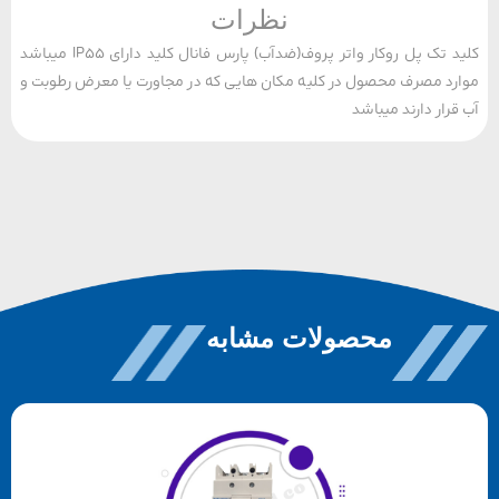
نظرات
کلید تک پل روکار واتر پروف(ضدآب) پارس فانال کلید دارای IP55 میباشد
د مصرف محصول در کلیه مکان هایی که در مجاورت یا معرض رطوبت و
رار دارند میباشد
محصولات مشابه