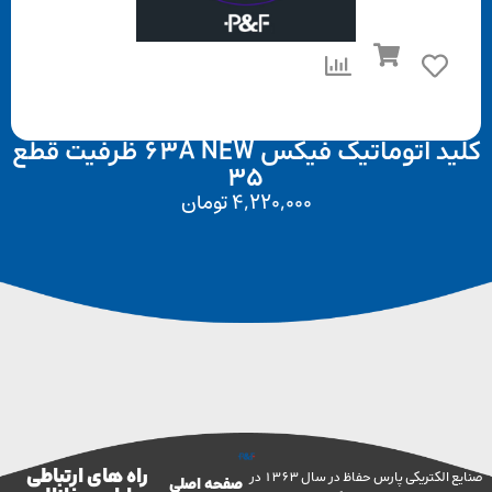
کلید اتوماتیک فیکس 63A NEW ظرفیت قطع
35
4,220,000
تومان
راه های ارتباطی
صنایع الکتریکی پارس حفاظ در سال 1363 در
صفحه اصلی