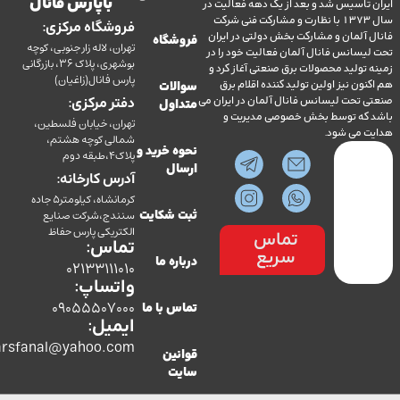
با پارس فانال
تاسیس شد و بعد از یک دهه فعالیت در
سال 1373 با نظارت و مشارکت فنی شرکت
فروشگاه مرکزی:
آلمان و مشارکت بخش دولتی در ایران
فروشگاه
تهران، لاله زار جنوبی، کوچه
سانس فانال آلمان فعالیت خود را در
بوشهری، پلاک 36، بازرگانی
ولید محصولات برق صنعتی آغاز کرد و
پارس فانال(زاغیان)
ن نیز اولین تولید کننده اقلام برق
سوالات
تحت لیسانس فانال آلمان در ایران می
دفتر مرکزی:
متداول
ه توسط بخش خصوصی مدیریت و
تهران، خیابان فلسطین،
می شود.
شمالی کوچه هشتم،
نحوه خرید و
پلاک4،طبقه دوم
ارسال
آدرس کارخانه:
کرمانشاه، کیلومتر5 جاده
سنندج،شرکت صنایع
ثبت شکایت
الکتریکی پارس حفاظ
تماس
تماس:
سریع
درباره ما
02133111010
واتساپ:
09055507000
تماس با ما
ایمیل:
co.parsfanal@yahoo.com
قوانین
سایت