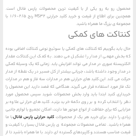
ل رو به رو یکی از با کیفیت ترین محصولات پارس فانال است.
همچنین برای اطلاع از قیمت و خرید کلید حرارتی MS32 رنج 2/5-1/6 با
عه ی بزرگ ما همراه باشید.
تاکت های کمکی
باید بگوییم که کنتاکت های کمکی یا سوئیچ نوعی کنتاکت اضافی بوده
خش مهمی از مدار را تشکیل می دهند. به کمک این کنتاکت مقدار
ریسته عبوری در مدار می تواند افزایش یابد. زمانی که یک وسیله کمکی
دار وجود داشته باشد، جریانی بیشتر از کل مسیر در یک نقطه از مدار
 می کند. این کلید های حرارتی هم در مدارات سه فاز و هم در مدارات
از مورد استفاده قرار می گیرند. هنگامی که قصد دارید این محصول را
اری کنید ابتدا باید وارد بخش محصولات شوید سپس محصول مورد
را انتخاب کرده و بر روی دکمه خرید بزنید. کلید های حرارتی علاوه بر
ایی که برای حفاظت از انواع موتور ها دارند، امکان تجمیع با لوازم جانبی
ی را دارند. برای خرید هر یک از محصولات
کلید حرارتی پارس فانال
با ما
ه باشید. تمامی محصولات مجموعه ی پارس فانال بسیار با کیفیت و
 مناسب هستند و کاربردهای گسترده ای دارند. با ما همراه باشید تا از