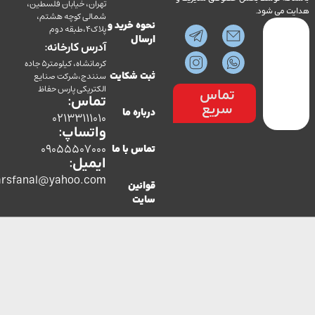
تهران، خیابان فلسطین،
می شود.
شمالی کوچه هشتم،
نحوه خرید و
پلاک4،طبقه دوم
ارسال
آدرس کارخانه:
کرمانشاه، کیلومتر5 جاده
سنندج،شرکت صنایع
ثبت شکایت
الکتریکی پارس حفاظ
تماس
تماس:
سریع
درباره ما
02133111010
واتساپ:
09055507000
تماس با ما
ایمیل:
co.parsfanal@yahoo.com
قوانین
سایت