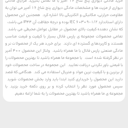
خرید مادگی دیواری پنج شاخ 16 آمپر با ما تماس بگیرید. مزایای مادگی
دیواری از مزیت ها و مشخصات مادگی دیواری پنج شاخ 16 آمپر می توان به
مت حرارتی، مکانیکی و الکتریکی بالا اشاره کرد. همجنین این محصول
دارای استاندارد IEC 60309-1/2 بوده و درجه حفاظت آن IP44 می باشد،
شان دهنده کیفیت بالای محصول در مقابل عوامل محیطی می باشد.
ی محصولات مجموعه ی پارس فانال بسیار با کیفیت و قیمت مناسب
د و کاربردهای گسترده ای دارند. برای خرید هر یک از محصولات نر و
مادگی صنعتی پارس فانال با ما همراه باشید. ولتاژ این محصول 400 آمپر
ظر گرفته شده است. با مجموعه ما همراه باشید تا بهترین محصولات را
یمتی باور نکردنی دریافت نمایید. این مجموعه در ساخت محصولات خود
رترین و با کیفیت ترین مواد و متریال استفاده می کند. هنگامی که قصد
د این محصول را خریداری کنید ابتدا باید وارد بخش محصولات شوید
محصول مورد نظر را انتخاب کرده و بر روی دکمه خرید بزنید. با
عه ی ما همراه باشید تا بهترین محصولات را به شما اراعه دهیم.