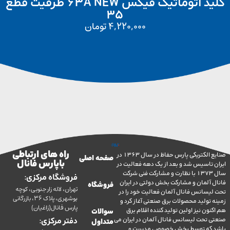
کلید اتوماتیک فیکس 63A NEW ظرفیت قطع
35
4,220,000
تومان
راه های ارتباطی
صنایع الکتریکی پارس حفاظ در سال 1363 در
صفحه اصلی
با پارس فانال
تاسیس شد و بعد از یک دهه فعالیت در
سال 1373 با نظارت و مشارکت فنی شرکت
فروشگاه مرکزی:
آلمان و مشارکت بخش دولتی در ایران
فروشگاه
تهران، لاله زار جنوبی، کوچه
سانس فانال آلمان فعالیت خود را در
بوشهری، پلاک 36، بازرگانی
ولید محصولات برق صنعتی آغاز کرد و
پارس فانال(زاغیان)
ن نیز اولین تولید کننده اقلام برق
سوالات
تحت لیسانس فانال آلمان در ایران می
دفتر مرکزی:
متداول
ه توسط بخش خصوصی مدیریت و