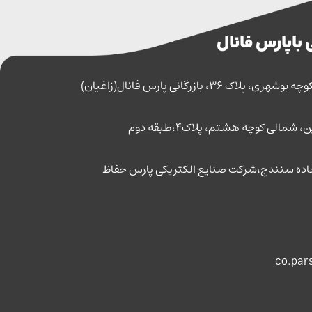
 با پارس فانال
اک 36، بازرگانی پارس فانال(زاغیان)
مالی کوچه هشتم، پلاک4،طبقه دوم
co.par