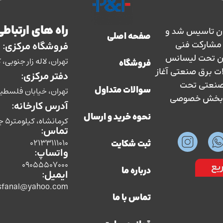
راه های ارتباطی
ارس حفاظ در سال 1363 در ایران تاسیس شد و
صفحه اصلی
سال 1373 با نظارت و مشارکت فنی
فروشگاه مرکزی:
ان تحت لیسانس
تهران، لاله زار جنوبی، کوچه بوشهری، پل
فروشگاه
ات برق صنعتی آغاز
دفتر مرکزی:
ق صنعتی تحت
تهران، خیابان فلسطین، ش
سوالات متداول
سط بخش خصوصی
آدرس کارخانه:
نحوه خرید و ارسال
کرمانشاه، کیلومتر5 جاده سنندج،شرکت صنایع الکتریکی پارس حفاظ
تماس:
02133111010
ثبت شکایت
واتساپ:
09055507000
یع
درباره ما
ایمیل:
sfanal@yahoo.com
تماس با ما