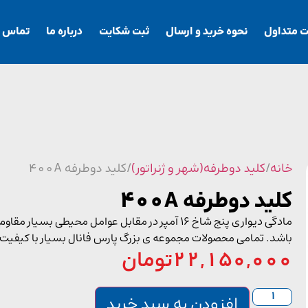
ت متداول
نحوه خرید و ارسال
ثبت شکایت
درباره ما
تماس با
خانه
/
کلید دوطرفه(شهر و ژنراتور)
/ کلید دوطرفه 400A
کلید دوطرفه 400A
مادگی دیواری پنج شاخ 16 آمپر در مقابل عوامل مح
باشد. تمامی محصولات مجموعه ی بزرگ پارس فانال بسیار با کیفیت
22,150,000
تومان
افزودن به سبد خرید