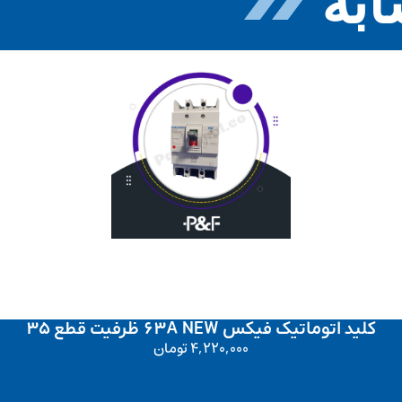
به
کلید اتوماتیک فیکس 63A NEW ظرفیت قطع 35
4,220,000
تومان