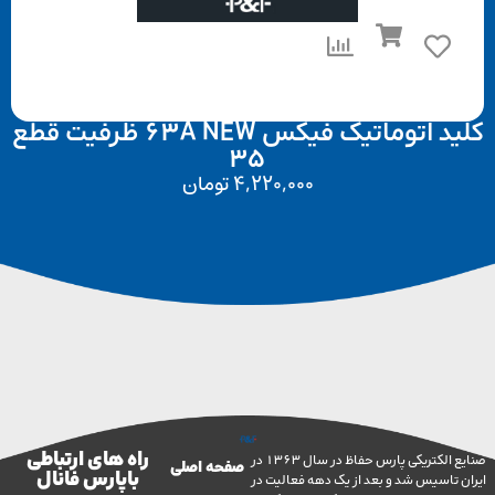
کلید اتوماتیک فیکس 63A NEW ظرفیت قطع
35
4,220,000
تومان
راه های ارتباطی
صنایع الکتریکی پارس حفاظ در سال 1363 در
صفحه اصلی
با پارس فانال
تاسیس شد و بعد از یک دهه فعالیت در