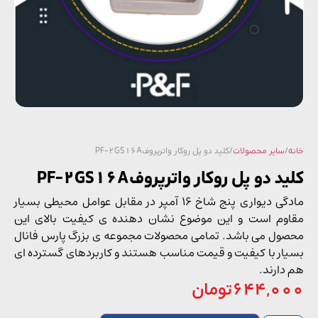
/
سایر محصولات
/ کلید دو پل روکار واترپروفPF-2GS16A
د دو پل روکار واترپروفPF-2GS16A
مادگی دیواری پنج شاخ 16 آمپر در مقابل عوامل محیطی بسیار
وم است و این موضوع نشان دهنده ی کیفیت بالای این
ول می باشد. تمامی محصولات مجموعه ی بزرگ پارس فانال
ار با کیفیت و قیمت مناسب هستند و کاربردهای گسترده ای
دارند.
644,0
تومان