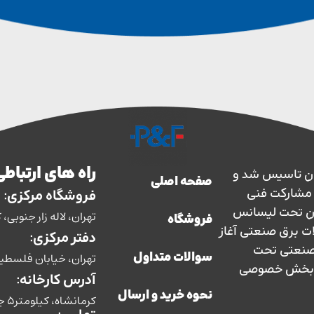
راه های ارتباطی
ارس حفاظ در سال 1363 در ایران تاسیس شد و
صفحه اصلی
سال 1373 با نظارت و مشارکت فنی
فروشگاه مرکزی:
ان تحت لیسانس
تهران، لاله زار جنوبی، کوچه بوشهری، پل
فروشگاه
ات برق صنعتی آغاز
دفتر مرکزی:
ق صنعتی تحت
تهران، خیابان فلسطین، ش
سوالات متداول
سط بخش خصوصی
آدرس کارخانه:
نحوه خرید و ارسال
کرمانشاه، کیلومتر5 جاده سنندج،شرکت صنایع الکتریکی پارس حفاظ