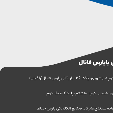
 با پارس فانال
اک 36، بازرگانی پارس فانال(زاغیان)
مالی کوچه هشتم، پلاک4،طبقه دوم