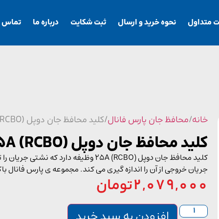
ت متداول
نحوه خرید و ارسال
ثبت شکایت
درباره ما
تماس با
خانه
/
محافظ جان پارس فانال
/ کلید محافظ جان دوپل 25A (RCBO)
کلید محافظ جان دوپل 25A (RCBO)
کلید محافظ جان دوپل 25A (RCBO) وظیفه دا
جریان خروجی از آن را اندازه گیری می کند. مجموعه ی پارس فانال ب
2,079,000
تومان
افزودن به سبد خرید