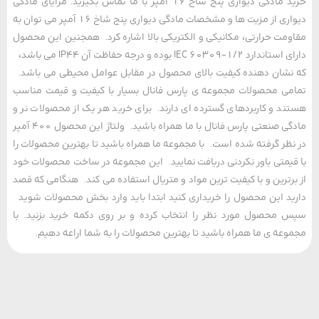
خرید مادگی دیواری پنج شاخ 16 آمپر با ما تماس بگیرید. مزایای مادگی
دیواری از مزیت ها و مشخصات مادگی دیواری پنج شاخ 16 آمپر می توان به
مت حرارتی، مکانیکی و الکتریکی بالا اشاره کرد. همجنین این محصول
دارای استاندارد IEC 60309-1/2 بوده و درجه حفاظت آن IP44 می باشد،
شان دهنده کیفیت بالای محصول در مقابل عوامل محیطی می باشد.
ی محصولات مجموعه ی پارس فانال بسیار با کیفیت و قیمت مناسب
د و کاربردهای گسترده ای دارند. برای خرید هر یک از محصولات نر و
مادگی صنعتی پارس فانال با ما همراه باشید. ولتاژ این محصول 400 آمپر
ظر گرفته شده است. با مجموعه ما همراه باشید تا بهترین محصولات را
یمتی باور نکردنی دریافت نمایید. این مجموعه در ساخت محصولات خود
رترین و با کیفیت ترین مواد و متریال استفاده می کند. هنگامی که قصد
د این محصول را خریداری کنید ابتدا باید وارد بخش محصولات شوید
محصول مورد نظر را انتخاب کرده و بر روی دکمه خرید بزنید. با
عه ی ما همراه باشید تا بهترین محصولات را به شما اراعه دهیم.