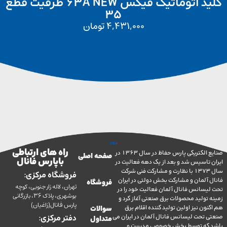
کلید اتوماتیک فیکس 63A NEW ظرفیت قطع
35
4,431,000
تومان
راه های ارتباطی
صنایع الکتریکی پارس حفاظ در سال 1363 در
صفحه اصلی
با پارس فانال
تاسیس شد و بعد از یک دهه فعالیت در
سال 1373 با نظارت و مشارکت فنی شرکت
فروشگاه مرکزی:
آلمان و مشارکت بخش دولتی در ایران
فروشگاه
تهران، لاله زار جنوبی، کوچه
سانس فانال آلمان فعالیت خود را در
بوشهری، پلاک 36، بازرگانی
ولید محصولات برق صنعتی آغاز کرد و
پارس فانال(زاغیان)
ن نیز اولین تولید کننده اقلام برق
سوالات
تحت لیسانس فانال آلمان در ایران می
دفتر مرکزی:
متداول
ه توسط بخش خصوصی مدیریت و