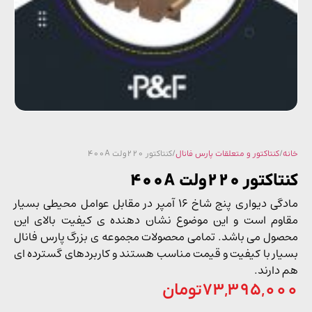
/
کنتاکتور و متعلقات پارس فانال
/ کنتاکتور 220ولت 400A
تور 220ولت 400A
مادگی دیواری پنج شاخ 16 آمپر در مقابل عوامل محیطی بسیار
وم است و این موضوع نشان دهنده ی کیفیت بالای این
ول می باشد. تمامی محصولات مجموعه ی بزرگ پارس فانال
ار با کیفیت و قیمت مناسب هستند و کاربردهای گسترده ای
دارند.
73,395,0
تومان