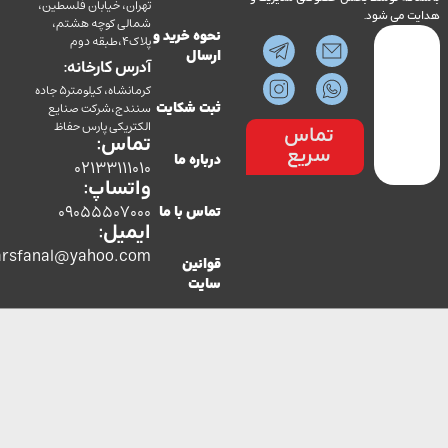
تهران، خیابان فلسطین،
می شود.
شمالی کوچه هشتم،
نحوه خرید و
پلاک4،طبقه دوم
ارسال
آدرس کارخانه:
کرمانشاه، کیلومتر5 جاده
سنندج،شرکت صنایع
ثبت شکایت
الکتریکی پارس حفاظ
تماس
تماس:
سریع
درباره ما
02133111010
واتساپ:
09055507000
تماس با ما
ایمیل:
co.parsfanal@yahoo.com
قوانین
سایت