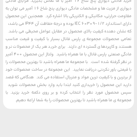
خرید مادگی دیواری پنج شاخ 16 آمپر با ما تماس بگیرید. مزایای مادگی
دیواری از مزیت ها و مشخصات مادگی دیواری پنج شاخ 16 آمپر می توان به
مت حرارتی، مکانیکی و الکتریکی بالا اشاره کرد. همجنین این محصول
دارای استاندارد IEC 60309-1/2 بوده و درجه حفاظت آن IP44 می باشد،
شان دهنده کیفیت بالای محصول در مقابل عوامل محیطی می باشد.
ی محصولات مجموعه ی پارس فانال بسیار با کیفیت و قیمت مناسب
د و کاربردهای گسترده ای دارند. برای خرید هر یک از محصولات نر و
مادگی صنعتی پارس فانال با ما همراه باشید. ولتاژ این محصول 400 آمپر
ظر گرفته شده است. با مجموعه ما همراه باشید تا بهترین محصولات را
یمتی باور نکردنی دریافت نمایید. این مجموعه در ساخت محصولات خود
رترین و با کیفیت ترین مواد و متریال استفاده می کند. هنگامی که قصد
د این محصول را خریداری کنید ابتدا باید وارد بخش محصولات شوید
محصول مورد نظر را انتخاب کرده و بر روی دکمه خرید بزنید. با
عه ی ما همراه باشید تا بهترین محصولات را به شما اراعه دهیم.