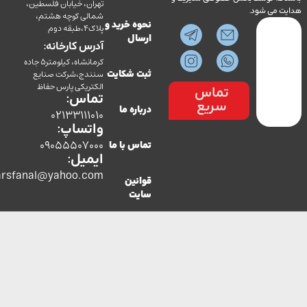
تهران، خیابان فلسطین،
می شود.
شمالی کوچه هشتم،
نحوه خرید و
پلاک4،طبقه دوم
ارسال
آدرس کارخانه:
کرمانشاه، کیلومتر5 جاده
سنندج،شرکت صنایع
ثبت شکایت
الکتریکی پارس حفاظ
تماس
تماس:
سریع
درباره ما
02133111010
واتساپ:
09055507000
تماس با ما
ایمیل:
co.parsfanal@yahoo.com
قوانین
سایت