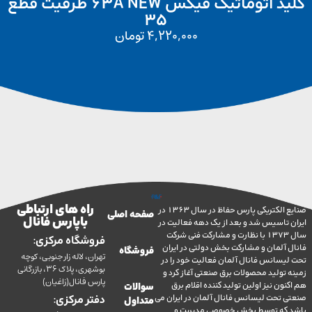
کلید اتوماتیک فیکس 63A NEW ظرفیت قطع
35
4,220,000
تومان
راه های ارتباطی
صنایع الکتریکی پارس حفاظ در سال 1363 در
صفحه اصلی
با پارس فانال
تاسیس شد و بعد از یک دهه فعالیت در
سال 1373 با نظارت و مشارکت فنی شرکت
فروشگاه مرکزی:
آلمان و مشارکت بخش دولتی در ایران
فروشگاه
تهران، لاله زار جنوبی، کوچه
سانس فانال آلمان فعالیت خود را در
بوشهری، پلاک 36، بازرگانی
ولید محصولات برق صنعتی آغاز کرد و
پارس فانال(زاغیان)
ن نیز اولین تولید کننده اقلام برق
سوالات
تحت لیسانس فانال آلمان در ایران می
دفتر مرکزی:
متداول
ه توسط بخش خصوصی مدیریت و